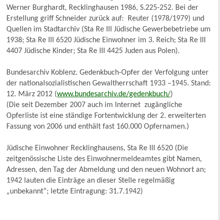
Werner Burghardt, Recklinghausen 1986, S.225-252. Bei der
Erstellung griff Schneider zurück auf: Reuter (1978/1979) und
Quellen im Stadtarchiv (Sta Re III Jüdische Gewerbebetriebe um
1938; Sta Re III 6520 Jüdische Einwohner im 3. Reich; Sta Re III
4407 Jüdische Kinder; Sta Re III 4425 Juden aus Polen).
Bundesarchiv Koblenz. Gedenkbuch-Opfer der Verfolgung unter
der nationalsozialistischen Gewaltherrschaft 1933 –1945. Stand:
12. März 2012 (
www.bundesarchiv.de/gedenkbuch/
)
(Die seit Dezember 2007 auch im Internet zugängliche
Opferliste ist eine ständige Fortentwicklung der 2. erweiterten
Fassung von 2006 und enthält fast 160.000 Opfernamen.)
Jüdische Einwohner Recklinghausens, Sta Re III 6520 (Die
zeitgenössische Liste des Einwohnermeldeamtes gibt Namen,
Adressen, den Tag der Abmeldung und den neuen Wohnort an;
1942 lauten die Einträge an dieser Stelle regelmäßig
„unbekannt“; letzte Eintragung: 31.7.1942)