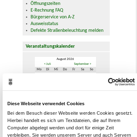
Öffnungszeiten
E-Rechnung FAQ
Bürgerservice von A-Z
Ausweisstatus
Defekte Straßenbeleuchtung melden
Veranstaltungskalender
August 2026
< Juli
September >
Mo
Di
Mi
Do
Fr
Sa
So
1
2
3
4
5
6
7
8
9
10
11
12
13
14
15
16
17
18
19
20
21
22
23
24
25
26
27
28
29
30
Diese Webseite verwendet Cookies
31
Veranstaltungskategorie
Bei dem Besuch dieser Webseite werden Cookies gesetzt.
Hierbei handelt es sich um Textdateien, die auf Ihrem
Computer abgelegt werden und dort für einige Zeit
Zur Veranstaltungssuche
verbleiben. Sie werden unserem Server und auch Servern