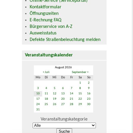
Online-Service (Serviceportal)
Kontaktformular
Öffnungszeiten
E-Rechnung FAQ
Bürgerservice von A-Z
Ausweisstatus
Defekte Straßenbeleuchtung melden
Veranstaltungskalender
August 2026
< Juli
September >
Mo
Di
Mi
Do
Fr
Sa
So
1
2
3
4
5
6
7
8
9
10
11
12
13
14
15
16
17
18
19
20
21
22
23
24
25
26
27
28
29
30
31
Veranstaltungskategorie