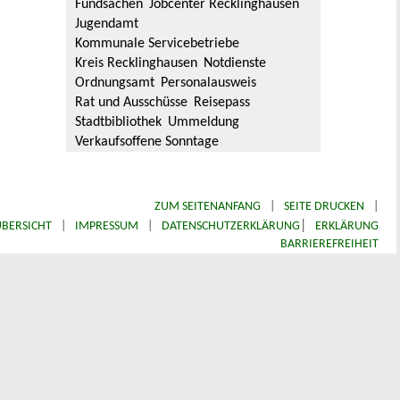
Fundsachen
Jobcenter Recklinghausen
Jugendamt
Kommunale Servicebetriebe
Kreis Recklinghausen
Notdienste
Ordnungsamt
Personalausweis
Rat und Ausschüsse
Reisepass
Stadtbibliothek
Ummeldung
Verkaufsoffene Sonntage
ZUM SEITENANFANG
|
SEITE DRUCKEN
|
|
BERSICHT
|
IMPRESSUM
|
DATENSCHUTZERKLÄRUNG
ERKLÄRUNG
BARRIEREFREIHEIT