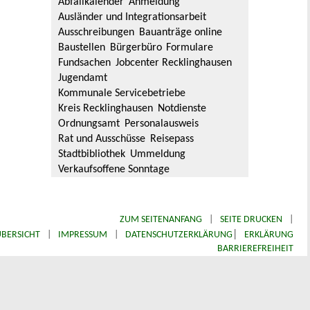
Abfallkalender
Anmeldung
Ausländer und Integrationsarbeit
Ausschreibungen
Bauanträge online
Baustellen
Bürgerbüro
Formulare
Fundsachen
Jobcenter Recklinghausen
Jugendamt
Kommunale Servicebetriebe
Kreis Recklinghausen
Notdienste
Ordnungsamt
Personalausweis
Rat und Ausschüsse
Reisepass
Stadtbibliothek
Ummeldung
Verkaufsoffene Sonntage
ZUM SEITENANFANG
|
SEITE DRUCKEN
|
|
BERSICHT
|
IMPRESSUM
|
DATENSCHUTZERKLÄRUNG
ERKLÄRUNG
BARRIEREFREIHEIT