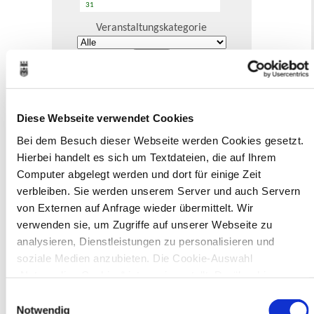
31
Veranstaltungskategorie
Zur Veranstaltungssuche
Museen
Diese Webseite verwendet Cookies
Bei dem Besuch dieser Webseite werden Cookies gesetzt.
Hierbei handelt es sich um Textdateien, die auf Ihrem
Computer abgelegt werden und dort für einige Zeit
verbleiben. Sie werden unserem Server und auch Servern
von Externen auf Anfrage wieder übermittelt. Wir
In Recklinghausen gibt es verschiedene
verwenden sie, um Zugriffe auf unserer Webseite zu
Museen zu entdecken, darunter das
analysieren, Dienstleistungen zu personalisieren und
Ikonen-Museum und die
Kunsthalle.
Mehr
soziale Medien anzubieten. Die Cookie-Auswahl
„Notwendige Cookies“ ist voreingestellt. Darüber hinaus
gibt es Cookies und Dienstleister, die Daten in Drittländern
Einwilligungsauswahl
Bürgerbeteiligung
(USA) mit unzureichendem Datenschutzniveau verarbeiten.
Notwendig