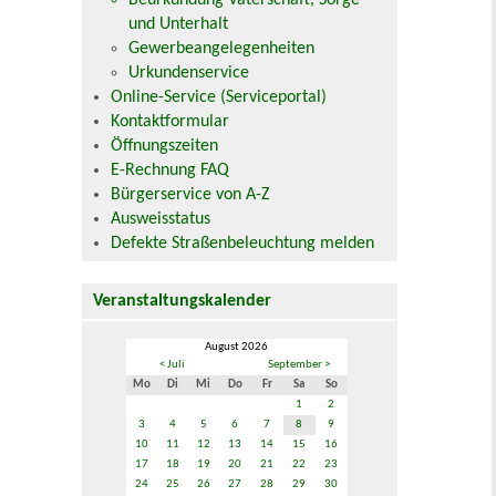
Beurkundung Vaterschaft, Sorge
und Unterhalt
Gewerbeangelegenheiten
Urkundenservice
Online-Service (Serviceportal)
Kontaktformular
Öffnungszeiten
E-Rechnung FAQ
Bürgerservice von A-Z
Ausweisstatus
Defekte Straßenbeleuchtung melden
Veranstaltungskalender
August 2026
< Juli
September >
Mo
Di
Mi
Do
Fr
Sa
So
1
2
3
4
5
6
7
8
9
10
11
12
13
14
15
16
17
18
19
20
21
22
23
24
25
26
27
28
29
30