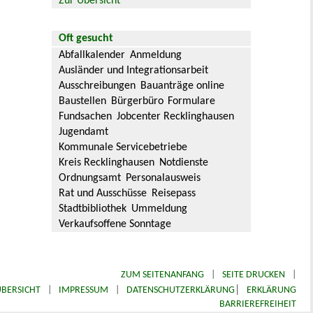
Zur Übersicht
Oft gesucht
Abfallkalender
Anmeldung
Ausländer und Integrationsarbeit
Ausschreibungen
Bauanträge online
Baustellen
Bürgerbüro
Formulare
Fundsachen
Jobcenter Recklinghausen
Jugendamt
Kommunale Servicebetriebe
Kreis Recklinghausen
Notdienste
Ordnungsamt
Personalausweis
Rat und Ausschüsse
Reisepass
Stadtbibliothek
Ummeldung
Verkaufsoffene Sonntage
ZUM SEITENANFANG
|
SEITE DRUCKEN
|
|
BERSICHT
|
IMPRESSUM
|
DATENSCHUTZERKLÄRUNG
ERKLÄRUNG
BARRIEREFREIHEIT