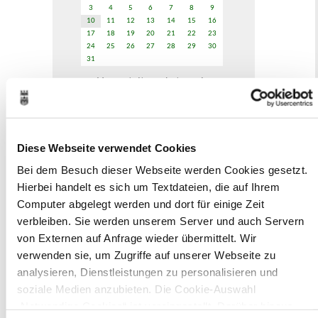
3
4
5
6
7
8
9
10
11
12
13
14
15
16
17
18
19
20
21
22
23
24
25
26
27
28
29
30
31
Veranstaltungskategorie
Zur Veranstaltungssuche
Diese Webseite verwendet Cookies
Bei dem Besuch dieser Webseite werden Cookies gesetzt.
Museen
Hierbei handelt es sich um Textdateien, die auf Ihrem
Computer abgelegt werden und dort für einige Zeit
verbleiben. Sie werden unserem Server und auch Servern
von Externen auf Anfrage wieder übermittelt. Wir
verwenden sie, um Zugriffe auf unserer Webseite zu
In Recklinghausen gibt es verschiedene
analysieren, Dienstleistungen zu personalisieren und
Museen zu entdecken, darunter das
soziale Medien anzubieten. Die Cookie-Auswahl
Ikonen-Museum und die
„Notwendige Cookies“ ist voreingestellt. Darüber hinaus
Kunsthalle.
Mehr