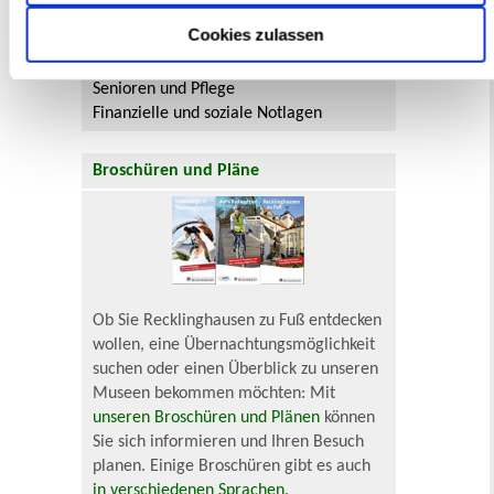
Neu in Recklinghausen
Heiraten
Cookies zulassen
Geburt
Sterbefall
Umzug
Gewerbe
Behinderung
Arbeitslos
Senioren und Pflege
Finanzielle und soziale Notlagen
Broschüren und Pläne
Ob Sie Recklinghausen zu Fuß entdecken
wollen, eine Übernachtungsmöglichkeit
suchen oder einen Überblick zu unseren
Museen bekommen möchten: Mit
unseren Broschüren und Plänen
können
Sie sich informieren und Ihren Besuch
planen. Einige Broschüren gibt es auch
in verschiedenen Sprachen
.