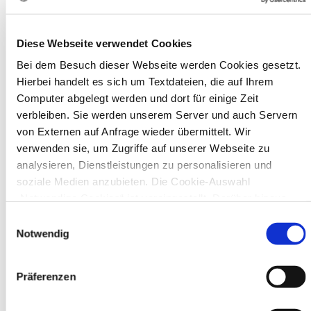
Diese Webseite verwendet Cookies
Bei dem Besuch dieser Webseite werden Cookies gesetzt.
In Recklinghausen gibt es verschiedene
Hierbei handelt es sich um Textdateien, die auf Ihrem
Museen zu entdecken, darunter das
Ikonen-Museum und die
Computer abgelegt werden und dort für einige Zeit
Kunsthalle.
Mehr
verbleiben. Sie werden unserem Server und auch Servern
von Externen auf Anfrage wieder übermittelt. Wir
verwenden sie, um Zugriffe auf unserer Webseite zu
Bürgerbeteiligung
analysieren, Dienstleistungen zu personalisieren und
Online-Beteiligungsportal der
soziale Medien anzubieten. Die Cookie-Auswahl
Stadtverwaltung
„Notwendige Cookies“ ist voreingestellt. Darüber hinaus
gibt es Cookies und Dienstleister, die Daten in Drittländern
Einwilligungsauswahl
Bauleitplanung: Für Bürger*innen gibt
(USA) mit unzureichendem Datenschutzniveau verarbeiten.
Notwendig
es Möglichkeiten, sich an
Es besteht die Gefahr, dass diese zu Kontroll- und
Bebauungsplänen und Änderungen zum
Überwachungszwecken von anderen missbraucht werden,
Flächennutzungsplan zu beteiligen.
Präferenzen
ohne dass Sie sich mit einem Rechtsbehelf hiervor
schützen können. Welche Arten von Cookies genau gesetzt
Aktuelle Bürgerbeteiligungen zu