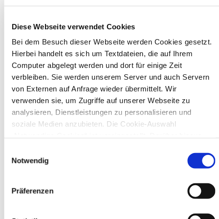
Diese Webseite verwendet Cookies
In Recklinghausen gibt es verschiedene
Bei dem Besuch dieser Webseite werden Cookies gesetzt.
Museen zu entdecken, darunter das
Hierbei handelt es sich um Textdateien, die auf Ihrem
Ikonen-Museum und die
Computer abgelegt werden und dort für einige Zeit
Kunsthalle.
Mehr
verbleiben. Sie werden unserem Server und auch Servern
von Externen auf Anfrage wieder übermittelt. Wir
verwenden sie, um Zugriffe auf unserer Webseite zu
Bürgerbeteiligung
analysieren, Dienstleistungen zu personalisieren und
Online-Beteiligungsportal der
soziale Medien anzubieten. Die Cookie-Auswahl
Stadtverwaltung
„Notwendige Cookies“ ist voreingestellt. Darüber hinaus
gibt es Cookies und Dienstleister, die Daten in Drittländern
Bauleitplanung: Für Bürger*innen gibt
Einwilligungsauswahl
(USA) mit unzureichendem Datenschutzniveau verarbeiten.
Notwendig
es Möglichkeiten, sich an
Es besteht die Gefahr, dass diese zu Kontroll- und
Bebauungsplänen und Änderungen zum
Überwachungszwecken von anderen missbraucht werden,
Flächennutzungsplan zu beteiligen.
Präferenzen
ohne dass Sie sich mit einem Rechtsbehelf hiervor
Aktuelle Bürgerbeteiligungen zu
schützen können. Welche Arten von Cookies genau gesetzt
Bebauungsplänen finden Sie hier.
werden, wie lang sie gespeichert werden, von wem sie