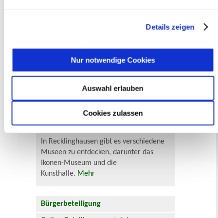
getroffene Auswahl der gewünschten Cookies kann
jederzeit mit Wirkung für die Zukunft angepasst oder
Veranstaltungskategorie
widerrufen
werden.
Details zeigen
Zur Veranstaltungssuche
Nur notwendige Cookies
Museen
Auswahl erlauben
Cookies zulassen
In Recklinghausen gibt es verschiedene
Museen zu entdecken, darunter das
Ikonen-Museum und die
Kunsthalle.
Mehr
Bürgerbeteiligung