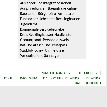
Ausländer und Integrationsarbeit
Ausschreibungen
Bauanträge online
Baustellen
Bürgerbüro
Formulare
Fundsachen
Jobcenter Recklinghausen
Jugendamt
Kommunale Servicebetriebe
Kreis Recklinghausen
Notdienste
Ordnungsamt
Personalausweis
Rat und Ausschüsse
Reisepass
Stadtbibliothek
Ummeldung
Verkaufsoffene Sonntage
ZUM SEITENANFANG
|
SEITE DRUCKEN
|
|
BERSICHT
|
IMPRESSUM
|
DATENSCHUTZERKLÄRUNG
ERKLÄRUNG
BARRIEREFREIHEIT