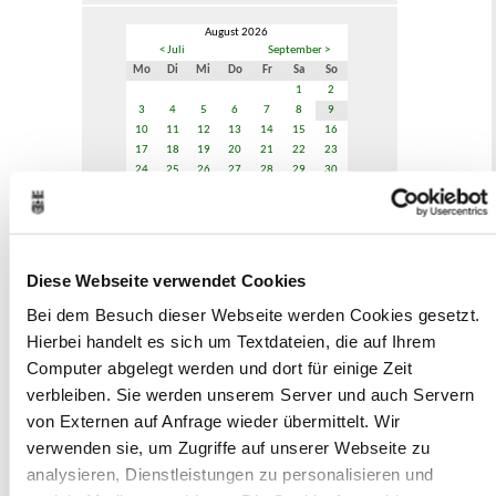
August 2026
< Juli
September >
Mo
Di
Mi
Do
Fr
Sa
So
1
2
3
4
5
6
7
8
9
10
11
12
13
14
15
16
17
18
19
20
21
22
23
24
25
26
27
28
29
30
31
Veranstaltungskategorie
Diese Webseite verwendet Cookies
Zur Veranstaltungssuche
Bei dem Besuch dieser Webseite werden Cookies gesetzt.
Hierbei handelt es sich um Textdateien, die auf Ihrem
Museen
Computer abgelegt werden und dort für einige Zeit
verbleiben. Sie werden unserem Server und auch Servern
von Externen auf Anfrage wieder übermittelt. Wir
verwenden sie, um Zugriffe auf unserer Webseite zu
analysieren, Dienstleistungen zu personalisieren und