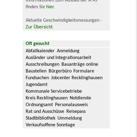
Informationen zum Ausbau der A 43
finden Sie
hier
.
Aktuelle Geschwindigkeitsmessungen -
Zur Übersicht
Oft gesucht
Abfallkalender
Anmeldung
Ausländer und Integrationsarbeit
Ausschreibungen
Bauanträge online
Baustellen
Bürgerbüro
Formulare
Fundsachen
Jobcenter Recklinghausen
Jugendamt
Kommunale Servicebetriebe
Kreis Recklinghausen
Notdienste
Ordnungsamt
Personalausweis
Rat und Ausschüsse
Reisepass
Stadtbibliothek
Ummeldung
Verkaufsoffene Sonntage