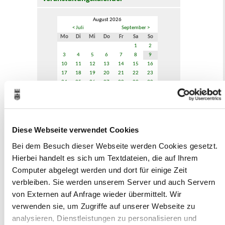
August 2026
< Juli
September >
Mo
Di
Mi
Do
Fr
Sa
So
1
2
3
4
5
6
7
8
9
10
11
12
13
14
15
16
17
18
19
20
21
22
23
24
25
26
27
28
29
30
31
Veranstaltungskategorie
Diese Webseite verwendet Cookies
Zur Veranstaltungssuche
Bei dem Besuch dieser Webseite werden Cookies gesetzt.
Hierbei handelt es sich um Textdateien, die auf Ihrem
Computer abgelegt werden und dort für einige Zeit
Museen
verbleiben. Sie werden unserem Server und auch Servern
von Externen auf Anfrage wieder übermittelt. Wir
verwenden sie, um Zugriffe auf unserer Webseite zu
analysieren, Dienstleistungen zu personalisieren und