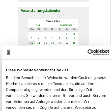
Veranstaltungskalender
August 2026
< Juli
September >
Mo
Di
Mi
Do
Fr
Sa
So
1
2
3
4
5
6
7
8
9
10
11
12
13
14
15
16
17
18
19
20
21
22
23
24
25
26
27
28
29
30
31
Veranstaltungskategorie
Diese Webseite verwendet Cookies
Bei dem Besuch dieser Webseite werden Cookies gesetzt.
Zur Veranstaltungssuche
Hierbei handelt es sich um Textdateien, die auf Ihrem
Computer abgelegt werden und dort für einige Zeit
Museen
verbleiben. Sie werden unserem Server und auch Servern
von Externen auf Anfrage wieder übermittelt. Wir
verwenden sie, um Zugriffe auf unserer Webseite zu