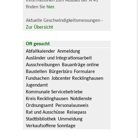
Informationen zum Ausbau der A 43
finden Sie
hier
.
Aktuelle Geschwindigkeitsmessungen -
Zur Übersicht
Oft gesucht
Abfallkalender
Anmeldung
Ausländer und Integrationsarbeit
Ausschreibungen
Bauanträge online
Baustellen
Bürgerbüro
Formulare
Fundsachen
Jobcenter Recklinghausen
Jugendamt
Kommunale Servicebetriebe
Kreis Recklinghausen
Notdienste
Ordnungsamt
Personalausweis
Rat und Ausschüsse
Reisepass
Stadtbibliothek
Ummeldung
Verkaufsoffene Sonntage