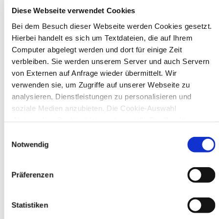
In Recklinghausen gibt es verschiedene
Diese Webseite verwendet Cookies
Museen zu entdecken, darunter das
Bei dem Besuch dieser Webseite werden Cookies gesetzt.
Ikonen-Museum und die
Hierbei handelt es sich um Textdateien, die auf Ihrem
Kunsthalle.
Mehr
Computer abgelegt werden und dort für einige Zeit
verbleiben. Sie werden unserem Server und auch Servern
Bürgerbeteiligung
von Externen auf Anfrage wieder übermittelt. Wir
verwenden sie, um Zugriffe auf unserer Webseite zu
Online-Beteiligungsportal der
analysieren, Dienstleistungen zu personalisieren und
Stadtverwaltung
soziale Medien anzubieten. Die Cookie-Auswahl
„Notwendige Cookies“ ist voreingestellt. Darüber hinaus
Bauleitplanung: Für Bürger*innen gibt
es Möglichkeiten, sich an
gibt es Cookies und Dienstleister, die Daten in Drittländern
Einwilligungsauswahl
Bebauungsplänen und Änderungen zum
(USA) mit unzureichendem Datenschutzniveau verarbeiten.
Notwendig
Flächennutzungsplan zu beteiligen.
Es besteht die Gefahr, dass diese zu Kontroll- und
Überwachungszwecken von anderen missbraucht werden,
Aktuelle Bürgerbeteiligungen zu
Präferenzen
ohne dass Sie sich mit einem Rechtsbehelf hiervor
Bebauungsplänen finden Sie hier.
schützen können. Welche Arten von Cookies genau gesetzt
werden, wie lang sie gespeichert werden, von wem sie
Statistiken
Aktuelle Bürgerbeteiligungen zu
gesetzt wurden und wie Sie dies verhindern können,
Flächennutzungsplan-Änderungen finden