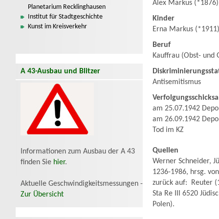
Alex Markus (*1876)
Planetarium Recklinghausen
Institut für Stadtgeschichte
Kinder
Kunst im Kreisverkehr
Erna Markus (*1911)
Beruf
Kauffrau (Obst- und
A 43-Ausbau und Blitzer
Diskriminierungssta
Antisemitismus
Verfolgungsschicksa
am 25.07.1942 Depor
am 26.09.1942 Depor
Tod im KZ
Quellen
Informationen zum Ausbau der A 43
Werner Schneider, Jü
finden Sie
hier
.
1236-1986, hrsg. von
zurück auf: Reuter (
Aktuelle Geschwindigkeitsmessungen -
Sta Re III 6520 Jüdis
Zur Übersicht
Polen).