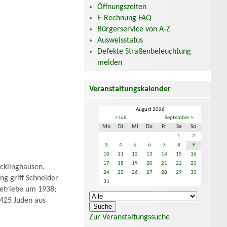
Öffnungszeiten
E-Rechnung FAQ
Bürgerservice von A-Z
Ausweisstatus
Defekte Straßenbeleuchtung
melden
Veranstaltungskalender
August 2026
< Juli
September >
Mo
Di
Mi
Do
Fr
Sa
So
1
2
3
4
5
6
7
8
9
10
11
12
13
14
15
16
17
18
19
20
21
22
23
cklinghausen.
24
25
26
27
28
29
30
ng griff Schneider
31
betriebe um 1938;
 4425 Juden aus
Zur Veranstaltungssuche