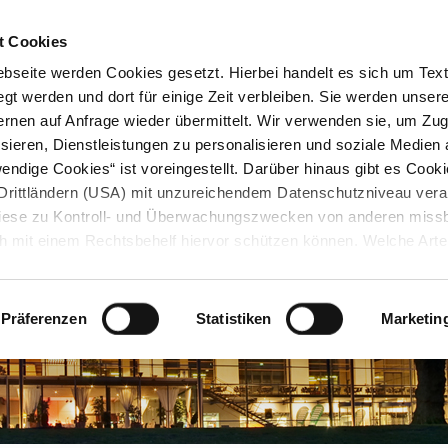
STARTSEITE
KONTAKT
STADTPLAN
PRESSE
KARRIERE
ÜBERSICH
t Cookies
seite werden Cookies gesetzt. Hierbei handelt es sich um Textd
gt werden und dort für einige Zeit verbleiben. Sie werden unse
rnen auf Anfrage wieder übermittelt. Wir verwenden sie, um Zugr
sieren, Dienstleistungen zu personalisieren und soziale Medien 
ndige Cookies“ ist voreingestellt. Darüber hinaus gibt es Cook
in Drittländern (USA) mit unzureichendem Datenschutzniveau vera
 diese zu Kontroll- und Überwachungszwecken von anderen miss
h mit einem Rechtsbehelf hiervor schützen können. Welche Art
den, wie lang sie gespeichert werden, von wem sie gesetzt wu
, können Sie unter „Details anzeigen“ erfahren oder der
tnehmen. Die von Ihnen getroffene Auswahl der gewünschten C
Präferenzen
Statistiken
Marketin
die Zukunft angepasst oder
widerrufen
werden.