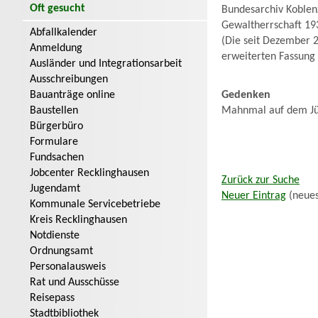
Oft gesucht
Bundesarchiv Koblenz
Gewaltherrschaft 19
Abfallkalender
(Die seit Dezember 2
Anmeldung
erweiterten Fassung
Ausländer und Integrationsarbeit
Ausschreibungen
Bauanträge online
Gedenken
Baustellen
Mahnmal auf dem Jü
Bürgerbüro
Formulare
Fundsachen
Jobcenter Recklinghausen
Zurück zur Suche
Jugendamt
Neuer Eintrag
(neues
Kommunale Servicebetriebe
Kreis Recklinghausen
Notdienste
Ordnungsamt
Personalausweis
Rat und Ausschüsse
Reisepass
Stadtbibliothek