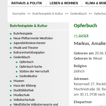
RATHAUS & POLITIK
LEBEN & WOHNEN
KLIMA & MOB
Startseite
>>
Ruhrfestspiele & Kultur
>>
Gedenkbuch
>>
Opferbuc
Opferbuch
Ruhrfestspiele & Kultur
Ruhrfestspiele
<< zurück
Neue Philharmonie Westfalen
Markus
,
Amalie
Jugendsinfonieorchester
Musik und Theater
Kulturentwicklungsplan
Geboren am
20.06.
Gedenkbuch
Geboren in
Wesel
Opferbuch
Religion
Opferbuch-Suche
jüdisch
Stätten der Herrschaft
Gedenkkultur
Adressen
Museen
Kaiserwall 27, Reckl
Haus der Bildung
Martinistraße 18, R
Stadtbibliothek
am 30.11.1938 nach 
Musikschule
Volkshochschule
Ehepartner
Westfälische Volkssternwarte und