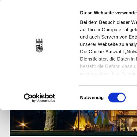
Diese Webseite verwende
Bei dem Besuch dieser Web
auf Ihrem Computer abgele
und auch Servern von Exte
unserer Webseite zu analy
Die Cookie-Auswahl „Notwe
Dienstleister, die Daten 
besteht die Gefahr, dass
werden, ohne dass Sie sic
Cookies genau gesetzt wer
Sie dies verhindern können
Einwilligungsauswahl
Datenschutzerklärung
en
Notwendig
jederzeit mit Wirkung für 