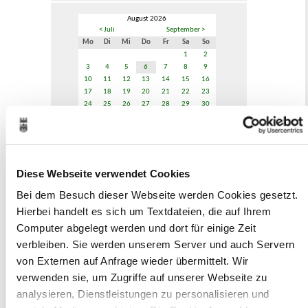
August 2026
< Juli
September >
Mo
Di
Mi
Do
Fr
Sa
So
1
2
3
4
5
6
7
8
9
10
11
12
13
14
15
16
17
18
19
20
21
22
23
24
25
26
27
28
29
30
31
Veranstaltungskategorie
Diese Webseite verwendet Cookies
Zur Veranstaltungssuche
Bei dem Besuch dieser Webseite werden Cookies gesetzt.
Hierbei handelt es sich um Textdateien, die auf Ihrem
Museen
Computer abgelegt werden und dort für einige Zeit
verbleiben. Sie werden unserem Server und auch Servern
von Externen auf Anfrage wieder übermittelt. Wir
verwenden sie, um Zugriffe auf unserer Webseite zu
analysieren, Dienstleistungen zu personalisieren und