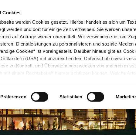
STARTSEITE
KONTAKT
STADTPLAN
PRESSE
KARRIERE
ÜBERSICH
t Cookies
seite werden Cookies gesetzt. Hierbei handelt es sich um Textd
gt werden und dort für einige Zeit verbleiben. Sie werden unse
rnen auf Anfrage wieder übermittelt. Wir verwenden sie, um Zugr
sieren, Dienstleistungen zu personalisieren und soziale Medien 
ndige Cookies“ ist voreingestellt. Darüber hinaus gibt es Cook
in Drittländern (USA) mit unzureichendem Datenschutzniveau vera
 diese zu Kontroll- und Überwachungszwecken von anderen miss
h mit einem Rechtsbehelf hiervor schützen können. Welche Art
den, wie lang sie gespeichert werden, von wem sie gesetzt wu
, können Sie unter „Details anzeigen“ erfahren oder der
tnehmen. Die von Ihnen getroffene Auswahl der gewünschten C
Präferenzen
Statistiken
Marketin
die Zukunft angepasst oder
widerrufen
werden.