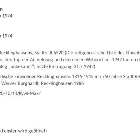
en
o 1974
o 1974
ecklinghausens, Sta Re III 6520 (Die zeitgenössische Liste des Ein
n, den Tag der Abmeldung und den neuen Wohnort an; 1942 lauten di
äßig „unbekannt“; letzte Eintragung: 31.7.1942)
üdische Einwohner Recklinghausens 1816-1945 in : 750 Jahre Stadt R
n Werner Burghardt, Recklinghausen 1986
20/10/14/Kywi-Max/
 Fenster wird geöffnet)