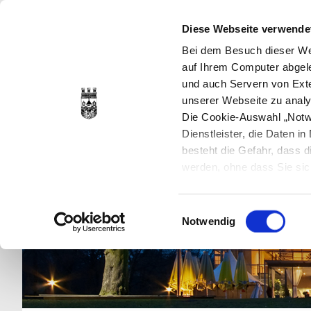
Diese Webseite verwende
Bei dem Besuch dieser Web
auf Ihrem Computer abgele
und auch Servern von Exte
unserer Webseite zu analy
Die Cookie-Auswahl „Notwe
Dienstleister, die Daten 
besteht die Gefahr, dass
werden, ohne dass Sie sic
Cookies genau gesetzt wer
Sie dies verhindern können
Einwilligungsauswahl
Datenschutzerklärung
en
Notwendig
jederzeit mit Wirkung für 