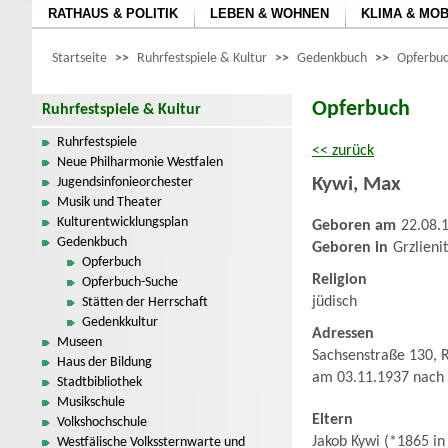
RATHAUS & POLITIK
LEBEN & WOHNEN
KLIMA & MOB
Startseite
>>
Ruhrfestspiele & Kultur
>>
Gedenkbuch
>>
Opferbuc
Opferbuch
Ruhrfestspiele & Kultur
Ruhrfestspiele
<< zurück
Neue Philharmonie Westfalen
Kywi
,
Max
Jugendsinfonieorchester
Musik und Theater
Kulturentwicklungsplan
Geboren am
22.08.
Gedenkbuch
Geboren in
Grzlieni
Opferbuch
Religion
Opferbuch-Suche
jüdisch
Stätten der Herrschaft
Gedenkkultur
Adressen
Museen
Sachsenstraße 130, 
Haus der Bildung
am 03.11.1937 nach 
Stadtbibliothek
Musikschule
Eltern
Volkshochschule
Jakob Kywi (*1865 i
Westfälische Volkssternwarte und