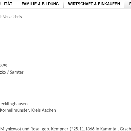
ILITÄT
FAMILIE & BILDUNG
WIRTSCHAFT & EINKAUFEN
h Verzeichnis
1899
tzko / Samter
Recklinghausen
Kornelimünster, Kreis Aachen
n Mlynkowo) und Rosa, geb. Kempner (*25.11.1866 in Kammtal, Grzebi