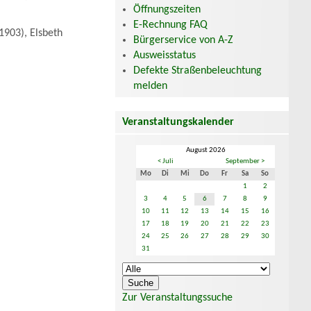
Öffnungszeiten
E-Rechnung FAQ
1903), Elsbeth
Bürgerservice von A-Z
Ausweisstatus
Defekte Straßenbeleuchtung
melden
Veranstaltungskalender
August 2026
< Juli
September >
Mo
Di
Mi
Do
Fr
Sa
So
1
2
3
4
5
6
7
8
9
10
11
12
13
14
15
16
17
18
19
20
21
22
23
24
25
26
27
28
29
30
31
Zur Veranstaltungssuche