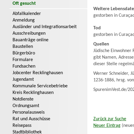
Oft gesucht
Weitere Lebensdat
Abfallkalender
gestorben in Curaça
Anmeldung
Ausländer und Integrationsarbeit
Tod
Ausschreibungen
gestorben in Curaça
Bauanträge online
Quellen
Baustellen
Jüdische Einwohner R
Bürgerbüro
gibt Namen, Adresse
Formulare
dieser Stelle regelm
Fundsachen
Jobcenter Recklinghausen
Werner Schneider, J
Jugendamt
1236-1886, hrsg. vo
Kommunale Servicebetriebe
SpurenimVest.de/20
Kreis Recklinghausen
Notdienste
Ordnungsamt
Personalausweis
Rat und Ausschüsse
Zurück zur Suche
Reisepass
Neuer Eintrag
(neues
Stadtbibliothek