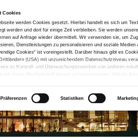
STARTSEITE
KONTAKT
STADTPLAN
PRESSE
KARRIERE
ÜBERSICH
t Cookies
seite werden Cookies gesetzt. Hierbei handelt es sich um Textd
gt werden und dort für einige Zeit verbleiben. Sie werden unse
rnen auf Anfrage wieder übermittelt. Wir verwenden sie, um Zugr
sieren, Dienstleistungen zu personalisieren und soziale Medien 
ndige Cookies“ ist voreingestellt. Darüber hinaus gibt es Cook
in Drittländern (USA) mit unzureichendem Datenschutzniveau vera
 diese zu Kontroll- und Überwachungszwecken von anderen miss
h mit einem Rechtsbehelf hiervor schützen können. Welche Art
den, wie lang sie gespeichert werden, von wem sie gesetzt wu
, können Sie unter „Details anzeigen“ erfahren oder der
tnehmen. Die von Ihnen getroffene Auswahl der gewünschten C
Präferenzen
Statistiken
Marketin
die Zukunft angepasst oder
widerrufen
werden.