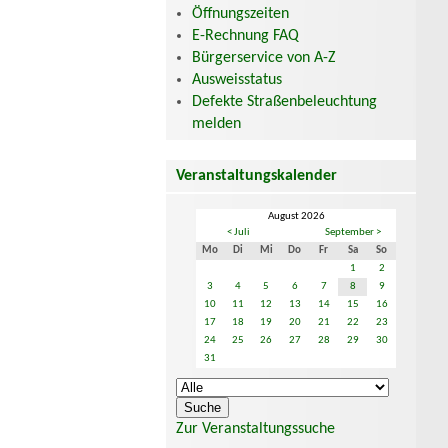
Öffnungszeiten
E-Rechnung FAQ
Bürgerservice von A-Z
Ausweisstatus
Defekte Straßenbeleuchtung
melden
Veranstaltungskalender
August 2026
< Juli
September >
Mo
Di
Mi
Do
Fr
Sa
So
1
2
3
4
5
6
7
8
9
10
11
12
13
14
15
16
17
18
19
20
21
22
23
24
25
26
27
28
29
30
31
Zur Veranstaltungssuche