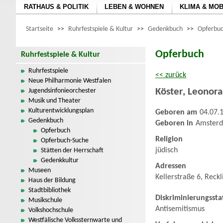
RATHAUS & POLITIK
LEBEN & WOHNEN
KLIMA & MOB
Startseite
>>
Ruhrfestspiele & Kultur
>>
Gedenkbuch
>>
Opferbuc
Opferbuch
Ruhrfestspiele & Kultur
Ruhrfestspiele
<< zurück
Neue Philharmonie Westfalen
Köster
,
Leonora
Jugendsinfonieorchester
Musik und Theater
Kulturentwicklungsplan
Geboren am
04.07.
Gedenkbuch
Geboren in
Amsterd
Opferbuch
Religion
Opferbuch-Suche
jüdisch
Stätten der Herrschaft
Gedenkkultur
Adressen
Museen
Kellerstraße 6, Reck
Haus der Bildung
Stadtbibliothek
Diskriminierungssta
Musikschule
Antisemitismus
Volkshochschule
Westfälische Volkssternwarte und