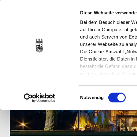
Diese Webseite verwende
Bei dem Besuch dieser Web
auf Ihrem Computer abgele
und auch Servern von Exte
unserer Webseite zu analy
Die Cookie-Auswahl „Notwe
Dienstleister, die Daten 
besteht die Gefahr, dass
werden, ohne dass Sie sic
Cookies genau gesetzt wer
Sie dies verhindern können
Einwilligungsauswahl
Datenschutzerklärung
en
Notwendig
jederzeit mit Wirkung für 