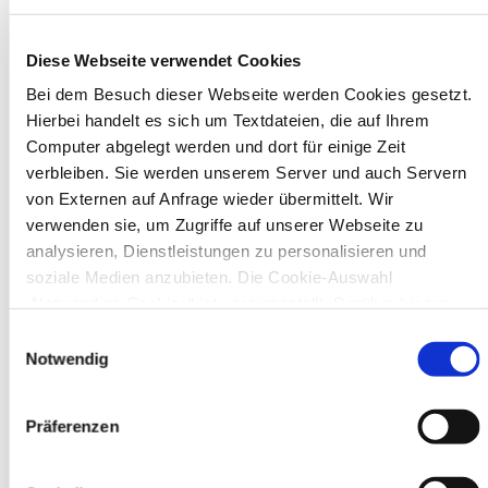
Diese Webseite verwendet Cookies
In Recklinghausen gibt es verschiedene
Bei dem Besuch dieser Webseite werden Cookies gesetzt.
Museen zu entdecken, darunter das
Hierbei handelt es sich um Textdateien, die auf Ihrem
Ikonen-Museum und die
Computer abgelegt werden und dort für einige Zeit
Kunsthalle.
Mehr
verbleiben. Sie werden unserem Server und auch Servern
von Externen auf Anfrage wieder übermittelt. Wir
verwenden sie, um Zugriffe auf unserer Webseite zu
Bürgerbeteiligung
analysieren, Dienstleistungen zu personalisieren und
Online-Beteiligungsportal der
soziale Medien anzubieten. Die Cookie-Auswahl
Stadtverwaltung
„Notwendige Cookies“ ist voreingestellt. Darüber hinaus
gibt es Cookies und Dienstleister, die Daten in Drittländern
Einwilligungsauswahl
Bauleitplanung: Für Bürger*innen gibt
(USA) mit unzureichendem Datenschutzniveau verarbeiten.
Notwendig
es Möglichkeiten, sich an
Es besteht die Gefahr, dass diese zu Kontroll- und
Bebauungsplänen und Änderungen zum
Überwachungszwecken von anderen missbraucht werden,
Flächennutzungsplan zu beteiligen.
Präferenzen
ohne dass Sie sich mit einem Rechtsbehelf hiervor
Aktuelle Bürgerbeteiligungen zu
schützen können. Welche Arten von Cookies genau gesetzt
Bebauungsplänen finden Sie hier.
werden, wie lang sie gespeichert werden, von wem sie