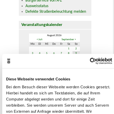
Bürgerservice von A-Z
Ausweisstatus
Defekte Straßenbeleuchtung melden
Veranstaltungskalender
August 2026
< Juli
September >
Mo
Di
Mi
Do
Fr
Sa
So
1
2
3
4
5
6
7
8
9
10
11
12
13
14
15
16
17
18
19
20
21
22
23
24
25
26
27
28
29
30
31
Diese Webseite verwendet Cookies
Veranstaltungskategorie
Bei dem Besuch dieser Webseite werden Cookies gesetzt.
Hierbei handelt es sich um Textdateien, die auf Ihrem
Zur Veranstaltungssuche
Computer abgelegt werden und dort für einige Zeit
verbleiben. Sie werden unserem Server und auch Servern
von Externen auf Anfrage wieder übermittelt. Wir
Museen