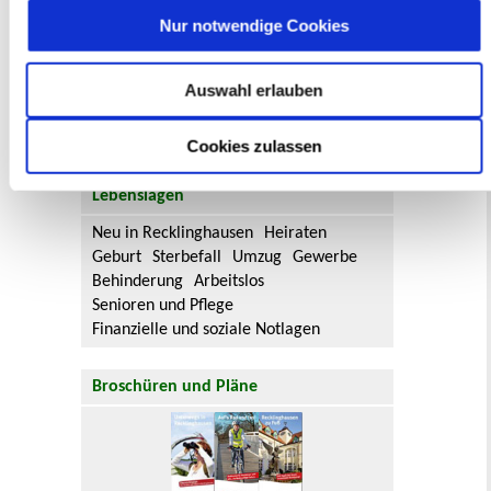
Aktuelle Bürgerbeteiligungen zu
Nur notwendige Cookies
Bebauungsplänen finden Sie hier.
Auswahl erlauben
Aktuelle Bürgerbeteiligungen zu
Flächennutzungsplan-Änderungen finden
Sie hier.
Cookies zulassen
Lebenslagen
Neu in Recklinghausen
Heiraten
Geburt
Sterbefall
Umzug
Gewerbe
Behinderung
Arbeitslos
Senioren und Pflege
Finanzielle und soziale Notlagen
Broschüren und Pläne