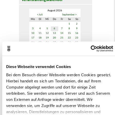
Veranstaltungskalender
August 2026
< Juli
September >
Mo
Di
Mi
Do
Fr
Sa
So
1
2
3
4
5
6
7
8
9
10
11
12
13
14
15
16
17
18
19
20
21
22
23
24
25
26
27
28
29
30
31
Veranstaltungskategorie
Diese Webseite verwendet Cookies
Zur Veranstaltungssuche
Bei dem Besuch dieser Webseite werden Cookies gesetzt.
Hierbei handelt es sich um Textdateien, die auf Ihrem
Computer abgelegt werden und dort für einige Zeit
Museen
verbleiben. Sie werden unserem Server und auch Servern
von Externen auf Anfrage wieder übermittelt. Wir
verwenden sie, um Zugriffe auf unserer Webseite zu
analysieren, Dienstleistungen zu personalisieren und