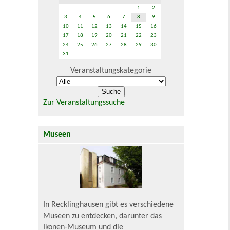
1
2
3
4
5
6
7
8
9
10
11
12
13
14
15
16
17
18
19
20
21
22
23
24
25
26
27
28
29
30
31
Veranstaltungskategorie
Zur Veranstaltungssuche
Museen
In Recklinghausen gibt es verschiedene
Museen zu entdecken, darunter das
Ikonen-Museum und die