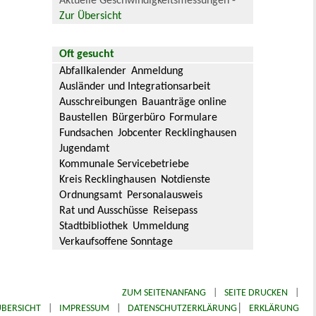
Aktuelle Geschwindigkeitsmessungen -
Zur Übersicht
Oft gesucht
Abfallkalender
Anmeldung
Ausländer und Integrationsarbeit
Ausschreibungen
Bauanträge online
Baustellen
Bürgerbüro
Formulare
Fundsachen
Jobcenter Recklinghausen
Jugendamt
Kommunale Servicebetriebe
Kreis Recklinghausen
Notdienste
Ordnungsamt
Personalausweis
Rat und Ausschüsse
Reisepass
Stadtbibliothek
Ummeldung
Verkaufsoffene Sonntage
ZUM SEITENANFANG
|
SEITE DRUCKEN
|
|
BERSICHT
|
IMPRESSUM
|
DATENSCHUTZERKLÄRUNG
ERKLÄRUNG