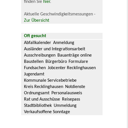
finden Sie
hier
.
Aktuelle Geschwindigkeitsmessungen -
Zur Übersicht
Oft gesucht
Abfallkalender
Anmeldung
Ausländer und Integrationsarbeit
Ausschreibungen
Bauanträge online
Baustellen
Bürgerbüro
Formulare
Fundsachen
Jobcenter Recklinghausen
Jugendamt
Kommunale Servicebetriebe
Kreis Recklinghausen
Notdienste
Ordnungsamt
Personalausweis
Rat und Ausschüsse
Reisepass
Stadtbibliothek
Ummeldung
Verkaufsoffene Sonntage