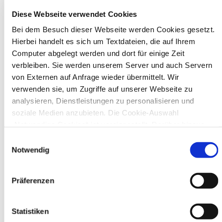
August 2026
Diese Webseite verwendet Cookies
< Juli
September >
Mo
Di
Mi
Do
Fr
Sa
So
Bei dem Besuch dieser Webseite werden Cookies gesetzt.
1
2
Hierbei handelt es sich um Textdateien, die auf Ihrem
3
4
5
6
7
8
9
10
11
12
13
14
15
16
Computer abgelegt werden und dort für einige Zeit
17
18
19
20
21
22
23
verbleiben. Sie werden unserem Server und auch Servern
24
25
26
27
28
29
30
von Externen auf Anfrage wieder übermittelt. Wir
31
verwenden sie, um Zugriffe auf unserer Webseite zu
Veranstaltungskategorie
analysieren, Dienstleistungen zu personalisieren und
soziale Medien anzubieten. Die Cookie-Auswahl
Zur Veranstaltungssuche
„Notwendige Cookies“ ist voreingestellt. Darüber hinaus
gibt es Cookies und Dienstleister, die Daten in Drittländern
Einwilligungsauswahl
(USA) mit unzureichendem Datenschutzniveau verarbeiten.
Notwendig
Museen
Es besteht die Gefahr, dass diese zu Kontroll- und
Überwachungszwecken von anderen missbraucht werden,
Präferenzen
ohne dass Sie sich mit einem Rechtsbehelf hiervor
schützen können. Welche Arten von Cookies genau gesetzt
werden, wie lang sie gespeichert werden, von wem sie
Statistiken
gesetzt wurden und wie Sie dies verhindern können,