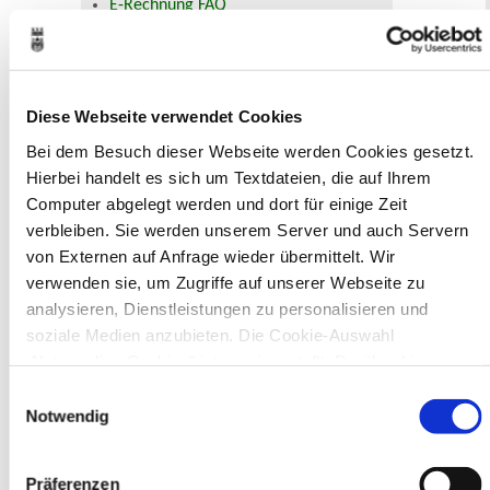
E-Rechnung FAQ
Bürgerservice von A-Z
Ausweisstatus
Defekte Straßenbeleuchtung melden
Diese Webseite verwendet Cookies
Veranstaltungskalender
Bei dem Besuch dieser Webseite werden Cookies gesetzt.
Hierbei handelt es sich um Textdateien, die auf Ihrem
August 2026
< Juli
September >
Computer abgelegt werden und dort für einige Zeit
Mo
Di
Mi
Do
Fr
Sa
So
verbleiben. Sie werden unserem Server und auch Servern
1
2
von Externen auf Anfrage wieder übermittelt. Wir
3
4
5
6
7
8
9
10
11
12
13
14
15
16
verwenden sie, um Zugriffe auf unserer Webseite zu
17
18
19
20
21
22
23
analysieren, Dienstleistungen zu personalisieren und
24
25
26
27
28
29
30
soziale Medien anzubieten. Die Cookie-Auswahl
31
„Notwendige Cookies“ ist voreingestellt. Darüber hinaus
Veranstaltungskategorie
gibt es Cookies und Dienstleister, die Daten in Drittländern
Einwilligungsauswahl
(USA) mit unzureichendem Datenschutzniveau verarbeiten.
Notwendig
Zur Veranstaltungssuche
Es besteht die Gefahr, dass diese zu Kontroll- und
Überwachungszwecken von anderen missbraucht werden,
Präferenzen