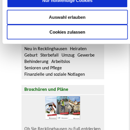
Nur notwendige Cookies
Aktuelle Bürgerbeteiligungen zu
Auswahl erlauben
Flächennutzungsplan-Änderungen finden
Sie hier.
Cookies zulassen
Lebenslagen
Neu in Recklinghausen
Heiraten
Geburt
Sterbefall
Umzug
Gewerbe
Behinderung
Arbeitslos
Senioren und Pflege
Finanzielle und soziale Notlagen
Broschüren und Pläne
Ob Sie Recklinghausen zu Fuß entdecken