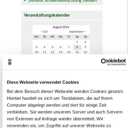
Defekte Straßenbeleuchtung melden
Veranstaltungskalender
August 2026
< Juli
September >
Mo
Di
Mi
Do
Fr
Sa
So
1
2
3
4
5
6
7
8
9
10
11
12
13
14
15
16
17
18
19
20
21
22
23
24
25
26
27
28
29
30
31
Veranstaltungskategorie
Diese Webseite verwendet Cookies
Bei dem Besuch dieser Webseite werden Cookies gesetzt.
Zur Veranstaltungssuche
Hierbei handelt es sich um Textdateien, die auf Ihrem
Computer abgelegt werden und dort für einige Zeit
verbleiben. Sie werden unserem Server und auch Servern
Museen
von Externen auf Anfrage wieder übermittelt. Wir
verwenden sie, um Zugriffe auf unserer Webseite zu