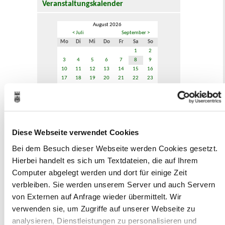
Veranstaltungskalender
August 2026
< Juli
September >
Mo
Di
Mi
Do
Fr
Sa
So
1
2
3
4
5
6
7
8
9
10
11
12
13
14
15
16
17
18
19
20
21
22
23
24
25
26
27
28
29
30
31
Veranstaltungskategorie
Diese Webseite verwendet Cookies
Zur Veranstaltungssuche
Bei dem Besuch dieser Webseite werden Cookies gesetzt.
Hierbei handelt es sich um Textdateien, die auf Ihrem
Computer abgelegt werden und dort für einige Zeit
Museen
verbleiben. Sie werden unserem Server und auch Servern
von Externen auf Anfrage wieder übermittelt. Wir
verwenden sie, um Zugriffe auf unserer Webseite zu
analysieren, Dienstleistungen zu personalisieren und