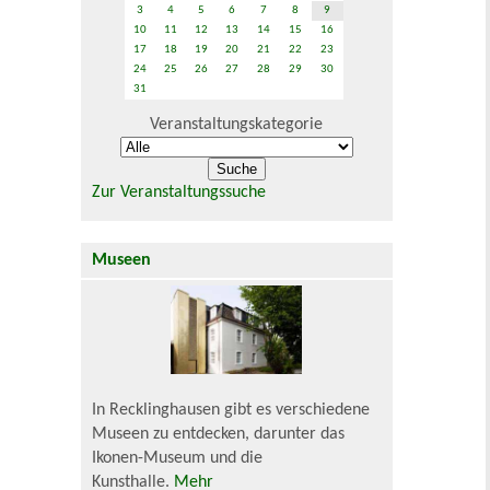
3
4
5
6
7
8
9
10
11
12
13
14
15
16
17
18
19
20
21
22
23
24
25
26
27
28
29
30
31
Veranstaltungskategorie
Zur Veranstaltungssuche
Museen
In Recklinghausen gibt es verschiedene
Museen zu entdecken, darunter das
Ikonen-Museum und die
Kunsthalle.
Mehr