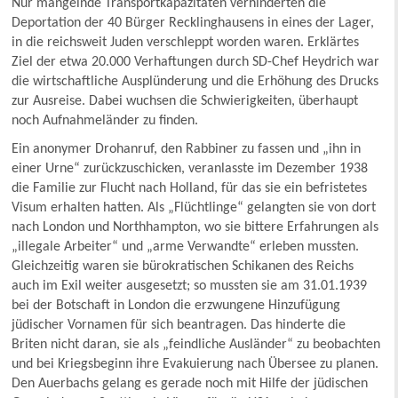
Nur mangelnde Transportkapazitäten verhinderten die
Deportation der 40 Bürger Recklinghausens in eines der Lager,
in die reichsweit Juden verschleppt worden waren. Erklärtes
Ziel der etwa 20.000 Verhaftungen durch SD-Chef Heydrich war
die wirtschaftliche Ausplünderung und die Erhöhung des Drucks
zur Ausreise. Dabei wuchsen die Schwierigkeiten, überhaupt
noch Aufnahmeländer zu finden.
Ein anonymer Drohanruf, den Rabbiner zu fassen und „ihn in
einer Urne“ zurückzuschicken, veranlasste im Dezember 1938
die Familie zur Flucht nach Holland, für das sie ein befristetes
Visum erhalten hatten. Als „Flüchtlinge“ gelangten sie von dort
nach London und Northhampton, wo sie bittere Erfahrungen als
„illegale Arbeiter“ und „arme Verwandte“ erleben mussten.
Gleichzeitig waren sie bürokratischen Schikanen des Reichs
auch im Exil weiter ausgesetzt; so mussten sie am 31.01.1939
bei der Botschaft in London die erzwungene Hinzufügung
jüdischer Vornamen für sich beantragen. Das hinderte die
Briten nicht daran, sie als „feindliche Ausländer“ zu beobachten
und bei Kriegsbeginn ihre Evakuierung nach Übersee zu planen.
Den Auerbachs gelang es gerade noch mit Hilfe der jüdischen