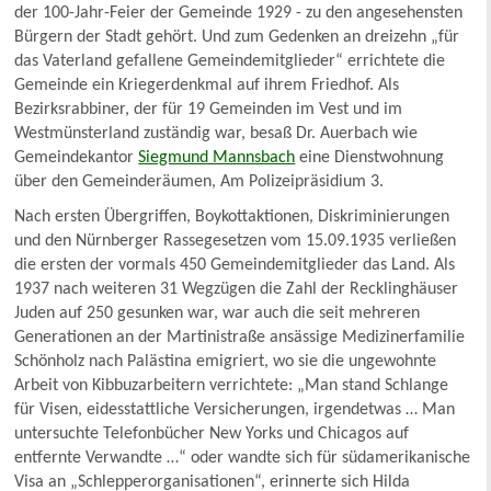
der 100-Jahr-Feier der Gemeinde 1929 - zu den angesehensten
Bürgern der Stadt gehört. Und zum Gedenken an dreizehn „für
das Vaterland gefallene Gemeindemitglieder“ errichtete die
Gemeinde ein Kriegerdenkmal auf ihrem Friedhof. Als
Bezirksrabbiner, der für 19 Gemeinden im Vest und im
Westmünsterland zuständig war, besaß Dr. Auerbach wie
Gemeindekantor
Siegmund Mannsbach
eine Dienstwohnung
über den Gemeinderäumen, Am Polizeipräsidium 3.
Nach ersten Übergriffen, Boykottaktionen, Diskriminierungen
und den Nürnberger Rassegesetzen vom 15.09.1935 verließen
die ersten der vormals 450 Gemeindemitglieder das Land. Als
1937 nach weiteren 31 Wegzügen die Zahl der Recklinghäuser
Juden auf 250 gesunken war, war auch die seit mehreren
Generationen an der Martinistraße ansässige Medizinerfamilie
Schönholz nach Palästina emigriert, wo sie die ungewohnte
Arbeit von Kibbuzarbeitern verrichtete: „Man stand Schlange
für Visen, eidesstattliche Versicherungen, irgendetwas … Man
untersuchte Telefonbücher New Yorks und Chicagos auf
entfernte Verwandte …“ oder wandte sich für südamerikanische
Visa an „Schlepperorganisationen“, erinnerte sich Hilda