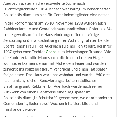
Auerbach später an die verzweifelte Suche nach
Fluchtmöglichkeiten. Dr. Auerbach war häufig im benachbarten
Polizeipräsidium, um sich für Gemeindemitglieder einzusetzen.
In der Pogromnacht am 9./10. November 1938 wurden auch
Rabbinerfamilie und Gemeindehaus unmittelbare Opfer, als SA-
Leute gewaltsam in das Haus eindrangen. Terror, völlige
Zerstörung und Brandschatzung ihrer Wohnung führten bei der
überfallenen Frau Hilda Auerbach zu einer Fehlgeburt, bei ihrer
1937 geborenen Tochter
Chana
zum lebenslangen Trauma. Wie
die Kantorenfamilie Mannsbach, die in der obersten Etage
wohnte, entkamen sie nur mit Mühe dem Feuer und wurden
zunächst ins Polizeipräsidium verbracht und einen Tag später
freigelassen. Das Haus war unbewohnbar und wurde 1940 erst
nach umfangreichen Renovierungsarbeiten städtisches
Ernährungsamt. Rabbiner Dr. Auerbach wurde nach seiner
Rückkehr von einer Dienstreise einen Tag später im
Polizeipräsidium „in Schutzhaft“ genommen, wo er mit anderen
Gemeindemitgliedern zwei Wochen inhaftiert blieb und
misshandelt wurde.