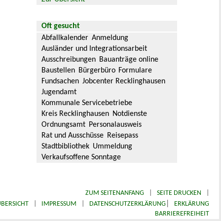
Oft gesucht
Abfallkalender
Anmeldung
Ausländer und Integrationsarbeit
Ausschreibungen
Bauanträge online
Baustellen
Bürgerbüro
Formulare
Fundsachen
Jobcenter Recklinghausen
Jugendamt
Kommunale Servicebetriebe
Kreis Recklinghausen
Notdienste
Ordnungsamt
Personalausweis
Rat und Ausschüsse
Reisepass
Stadtbibliothek
Ummeldung
Verkaufsoffene Sonntage
ZUM SEITENANFANG
|
SEITE DRUCKEN
|
|
BERSICHT
|
IMPRESSUM
|
DATENSCHUTZERKLÄRUNG
ERKLÄRUNG
BARRIEREFREIHEIT