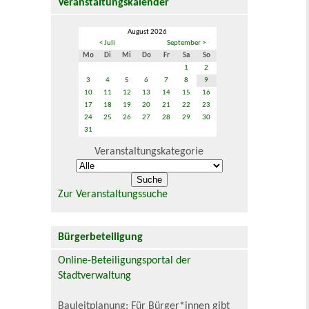
Veranstaltungskalender
August 2026
< Juli
September >
Mo
Di
Mi
Do
Fr
Sa
So
1
2
3
4
5
6
7
8
9
10
11
12
13
14
15
16
17
18
19
20
21
22
23
24
25
26
27
28
29
30
31
Veranstaltungskategorie
Zur Veranstaltungssuche
Bürgerbeteiligung
Online-Beteiligungsportal der
Stadtverwaltung
Bauleitplanung: Für Bürger*innen gibt