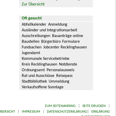
Zur Übersicht
Oft gesucht
Abfallkalender
Anmeldung
Ausländer und Integrationsarbeit
Ausschreibungen
Bauanträge online
Baustellen
Bürgerbüro
Formulare
Fundsachen
Jobcenter Recklinghausen
Jugendamt
Kommunale Servicebetriebe
Kreis Recklinghausen
Notdienste
Ordnungsamt
Personalausweis
Rat und Ausschüsse
Reisepass
Stadtbibliothek
Ummeldung
Verkaufsoffene Sonntage
ZUM SEITENANFANG
|
SEITE DRUCKEN
|
|
BERSICHT
|
IMPRESSUM
|
DATENSCHUTZERKLÄRUNG
ERKLÄRUNG