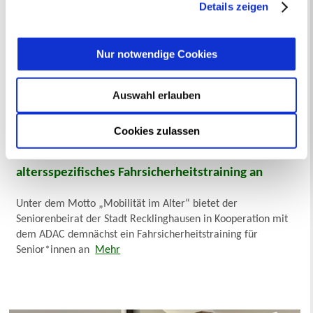
jederzeit mit Wirkung für die Zukunft angepasst oder
Details zeigen
widerrufen
werden.
Nur notwendige Cookies
Auswahl erlauben
Cookies zulassen
Seniorenbeirat und ADAC bieten
altersspezifisches Fahrsicherheitstraining an
Unter dem Motto „Mobilität im Alter“ bietet der
Seniorenbeirat der Stadt Recklinghausen in Kooperation mit
dem ADAC demnächst ein Fahrsicherheitstraining für
Senior*innen an
Mehr