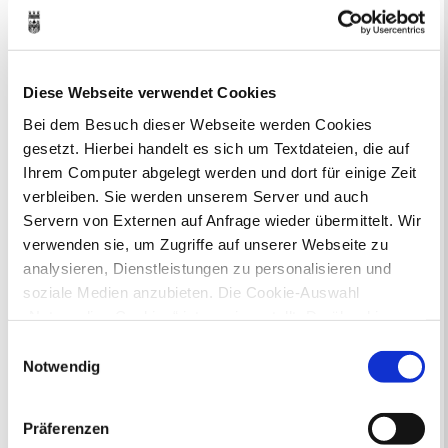
1
2
3
4
5
6
7
8
9
10
11
12
13
14
15
16
17
18
19
20
21
22
23
24
25
26
27
28
29
30
Diese Webseite verwendet Cookies
31
Bei dem Besuch dieser Webseite werden Cookies
Veranstaltungskategorie
gesetzt. Hierbei handelt es sich um Textdateien, die auf
Ihrem Computer abgelegt werden und dort für einige Zeit
Zur Veranstaltungssuche
verbleiben. Sie werden unserem Server und auch
Servern von Externen auf Anfrage wieder übermittelt. Wir
verwenden sie, um Zugriffe auf unserer Webseite zu
Bürgerbeteiligung
analysieren, Dienstleistungen zu personalisieren und
Online-Beteiligungsportal der
soziale Medien anzubieten. Die Cookie-Auswahl
Stadtverwaltung
„Notwendige Cookies“ ist voreingestellt. Darüber hinaus
gibt es Cookies und Dienstleister, die Daten in
Einwilligungsauswahl
Bauleitplanung: Für Bürger*innen gibt
Drittländern (USA) mit unzureichendem
Notwendig
es Möglichkeiten, sich an
Datenschutzniveau verarbeiten. Es besteht die Gefahr,
Bebauungsplänen und Änderungen zum
dass diese zu Kontroll- und Überwachungszwecken von
Flächennutzungsplan zu beteiligen.
Präferenzen
anderen missbraucht werden, ohne dass Sie sich mit