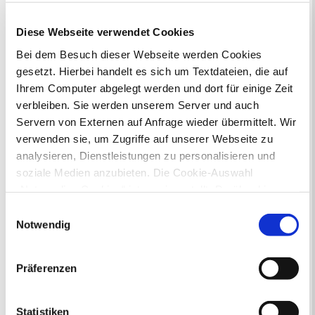
und Unterhalt
Gewerbeangelegenheiten
Diese Webseite verwendet Cookies
Urkundenservice
Bei dem Besuch dieser Webseite werden Cookies
Online-Service (Serviceportal)
gesetzt. Hierbei handelt es sich um Textdateien, die auf
Kontaktformular
Öffnungszeiten
Ihrem Computer abgelegt werden und dort für einige Zeit
E-Rechnung FAQ
verbleiben. Sie werden unserem Server und auch
Bürgerservice von A-Z
Servern von Externen auf Anfrage wieder übermittelt. Wir
Ausweisstatus
verwenden sie, um Zugriffe auf unserer Webseite zu
Defekte Straßenbeleuchtung melden
analysieren, Dienstleistungen zu personalisieren und
soziale Medien anzubieten. Die Cookie-Auswahl
Veranstaltungskalender
„Notwendige Cookies“ ist voreingestellt. Darüber hinaus
gibt es Cookies und Dienstleister, die Daten in
Einwilligungsauswahl
August 2026
Drittländern (USA) mit unzureichendem
Notwendig
< Juli
September >
Datenschutzniveau verarbeiten. Es besteht die Gefahr,
Mo
Di
Mi
Do
Fr
Sa
So
1
2
dass diese zu Kontroll- und Überwachungszwecken von
3
4
5
6
7
8
9
Präferenzen
anderen missbraucht werden, ohne dass Sie sich mit
10
11
12
13
14
15
16
einem Rechtsbehelf hiervor schützen können. Welche
17
18
19
20
21
22
23
24
25
26
27
28
29
30
Arten von Cookies genau gesetzt werden, wie lang sie
Statistiken
31