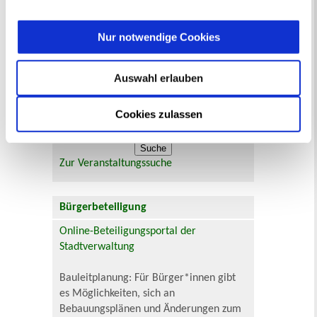
widerrufen
werden.
< Juli
September >
Mo
Di
Mi
Do
Fr
Sa
So
1
2
Nur notwendige Cookies
3
4
5
6
7
8
9
10
11
12
13
14
15
16
17
18
19
20
21
22
23
Auswahl erlauben
24
25
26
27
28
29
30
31
Cookies zulassen
Veranstaltungskategorie
Zur Veranstaltungssuche
Bürgerbeteiligung
Online-Beteiligungsportal der
Stadtverwaltung
Bauleitplanung: Für Bürger*innen gibt
es Möglichkeiten, sich an
Bebauungsplänen und Änderungen zum