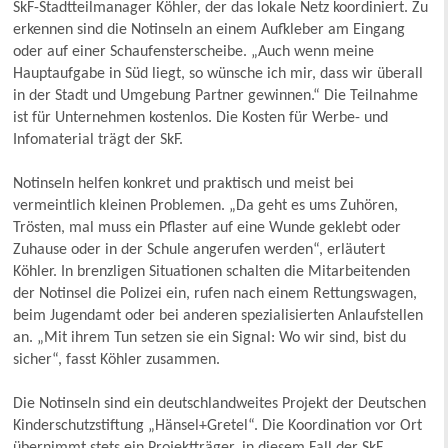
SkF-Stadtteilmanager Köhler, der das lokale Netz koordiniert. Zu
erkennen sind die Notinseln an einem Aufkleber am Eingang
oder auf einer Schaufensterscheibe. „Auch wenn meine
Hauptaufgabe in Süd liegt, so wünsche ich mir, dass wir überall
in der Stadt und Umgebung Partner gewinnen.“ Die Teilnahme
ist für Unternehmen kostenlos. Die Kosten für Werbe- und
Infomaterial trägt der SkF.
Notinseln helfen konkret und praktisch und meist bei
vermeintlich kleinen Problemen. „Da geht es ums Zuhören,
Trösten, mal muss ein Pflaster auf eine Wunde geklebt oder
Zuhause oder in der Schule angerufen werden“, erläutert
Köhler. In brenzligen Situationen schalten die Mitarbeitenden
der Notinsel die Polizei ein, rufen nach einem Rettungswagen,
beim Jugendamt oder bei anderen spezialisierten Anlaufstellen
an. „Mit ihrem Tun setzen sie ein Signal: Wo wir sind, bist du
sicher“, fasst Köhler zusammen.
Die Notinseln sind ein deutschlandweites Projekt der Deutschen
Kinderschutzstiftung „Hänsel+Gretel“. Die Koordination vor Ort
übernimmt stets ein Projektträger, in diesem Fall der SkF