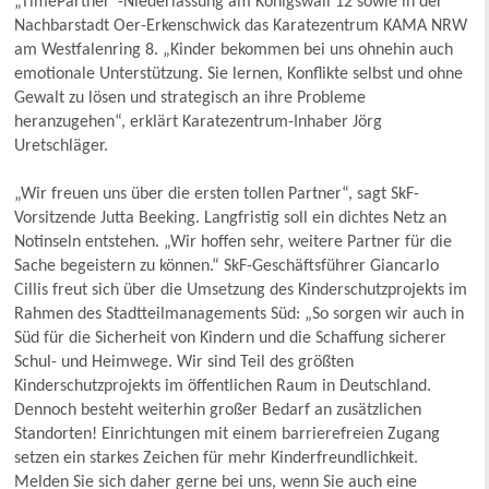
„TimePartner“-Niederlassung am Königswall 12 sowie in der
Nachbarstadt Oer-Erkenschwick das Karatezentrum KAMA NRW
am Westfalenring 8. „Kinder bekommen bei uns ohnehin auch
emotionale Unterstützung. Sie lernen, Konflikte selbst und ohne
Gewalt zu lösen und strategisch an ihre Probleme
heranzugehen“, erklärt Karatezentrum-Inhaber Jörg
Uretschläger.
„Wir freuen uns über die ersten tollen Partner“, sagt SkF-
Vorsitzende Jutta Beeking. Langfristig soll ein dichtes Netz an
Notinseln entstehen. „Wir hoffen sehr, weitere Partner für die
Sache begeistern zu können.“ SkF-Geschäftsführer Giancarlo
Cillis freut sich über die Umsetzung des Kinderschutzprojekts im
Rahmen des Stadtteilmanagements Süd: „So sorgen wir auch in
Süd für die Sicherheit von Kindern und die Schaffung sicherer
Schul- und Heimwege. Wir sind Teil des größten
Kinderschutzprojekts im öffentlichen Raum in Deutschland.
Dennoch besteht weiterhin großer Bedarf an zusätzlichen
Standorten! Einrichtungen mit einem barrierefreien Zugang
setzen ein starkes Zeichen für mehr Kinderfreundlichkeit.
Melden Sie sich daher gerne bei uns, wenn Sie auch eine