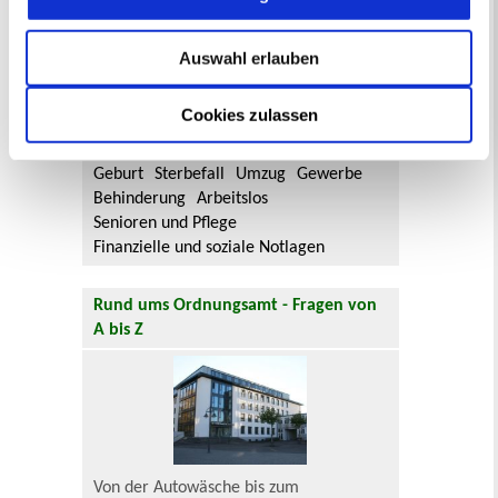
Aktuelle Bürgerbeteiligungen zu
Flächennutzungsplan-Änderungen finden
Sie hier.
Auswahl erlauben
Lebenslagen
Cookies zulassen
Neu in Recklinghausen
Heiraten
Geburt
Sterbefall
Umzug
Gewerbe
Behinderung
Arbeitslos
Senioren und Pflege
Finanzielle und soziale Notlagen
Rund ums Ordnungsamt - Fragen von
A bis Z
Von der Autowäsche bis zum