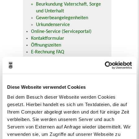
Beurkundung Vaterschaft, Sorge
und Unterhalt
Gewerbeangelegenheiten
Urkundenservice
Online-Service (Serviceportal)
Kontaktformular
Öffnungszeiten
E-Rechnung FAQ
Bürgerservice von A-Z
Ausweisstatus
Defekte Straßenbeleuchtung melden
Diese Webseite verwendet Cookies
Veranstaltungskalender
Bei dem Besuch dieser Webseite werden Cookies
August 2026
gesetzt. Hierbei handelt es sich um Textdateien, die auf
< Juli
September >
Ihrem Computer abgelegt werden und dort für einige Zeit
Mo
Di
Mi
Do
Fr
Sa
So
1
2
verbleiben. Sie werden unserem Server und auch
3
4
5
6
7
8
9
Servern von Externen auf Anfrage wieder übermittelt. Wir
10
11
12
13
14
15
16
verwenden sie, um Zugriffe auf unserer Webseite zu
17
18
19
20
21
22
23