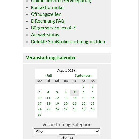
Online-Service (Serviceportal)
Kontaktformular
Öffnungszeiten
E-Rechnung FAQ
Bürgerservice von A-Z
Ausweisstatus
Defekte Straßenbeleuchtung melden
Veranstaltungskalender
August 2026
< Juli
September >
Mo
Di
Mi
Do
Fr
Sa
So
1
2
3
4
5
6
7
8
9
10
11
12
13
14
15
16
17
18
19
20
21
22
23
24
25
26
27
28
29
30
31
Veranstaltungskategorie