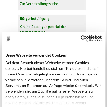
Zur Veranstaltungssuche
Bürgerbeteiligung
Online-Beteiligungsportal der
Stadtverwaltung
Bauleitplanung: Für Bürger*innen gibt
es Möglichkeiten, sich an
Bebauungsplänen und Änderungen zum
Diese Webseite verwendet Cookies
Flächennutzungsplan zu beteiligen.
Bei dem Besuch dieser Webseite werden Cookies
gesetzt. Hierbei handelt es sich um Textdateien, die auf
Aktuelle Bürgerbeteiligungen zu
Ihrem Computer abgelegt werden und dort für einige Zeit
Bebauungsplänen finden Sie hier.
verbleiben. Sie werden unserem Server und auch
Aktuelle Bürgerbeteiligungen zu
Servern von Externen auf Anfrage wieder übermittelt. Wir
Flächennutzungsplan-Änderungen finden
verwenden sie, um Zugriffe auf unserer Webseite zu
Sie hier.
analysieren, Dienstleistungen zu personalisieren und
soziale Medien anzubieten. Die Cookie-Auswahl