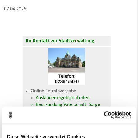
07.04.2025
Ihr Kontakt zur Stadtverwaltung
Online-Terminvergabe
Ausländerangelegenheiten
Beurkundung Vaterschaft, Sorge
und Unterhalt
Gewerbeangelegenheiten
Urkundenservice
Online-Service (Serviceportal)
Diese Webseite verwendet Cookies