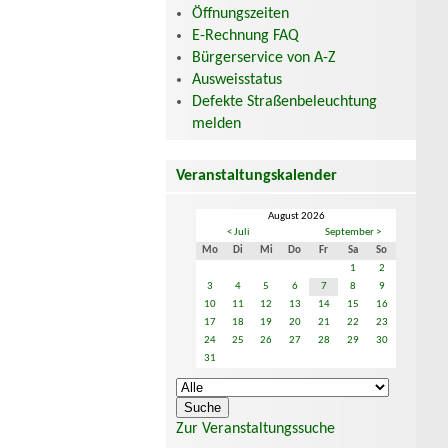
Öffnungszeiten
E-Rechnung FAQ
Bürgerservice von A-Z
Ausweisstatus
Defekte Straßenbeleuchtung
melden
Veranstaltungskalender
August 2026
< Juli
September >
Mo
Di
Mi
Do
Fr
Sa
So
1
2
3
4
5
6
7
8
9
10
11
12
13
14
15
16
17
18
19
20
21
22
23
24
25
26
27
28
29
30
31
Zur Veranstaltungssuche