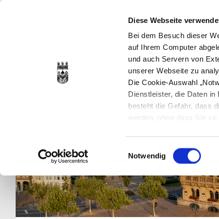
Diese Webseite verwende
Bei dem Besuch dieser Web
auf Ihrem Computer abgele
und auch Servern von Exte
unserer Webseite zu analy
Die Cookie-Auswahl „Notwe
Dienstleister, die Daten 
besteht die Gefahr, dass
werden, ohne dass Sie sic
Cookies genau gesetzt wer
Sie dies verhindern können
Einwilligungsauswahl
Datenschutzerklärung
en
Notwendig
jederzeit mit Wirkung für 