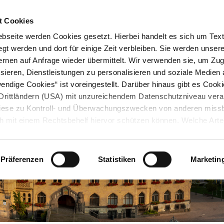
STARTSEITE
KONTAKT
STADTPLAN
PRESSE
KARRIERE
ÜBERSICH
t Cookies
seite werden Cookies gesetzt. Hierbei handelt es sich um Textd
gt werden und dort für einige Zeit verbleiben. Sie werden unse
rnen auf Anfrage wieder übermittelt. Wir verwenden sie, um Zugr
sieren, Dienstleistungen zu personalisieren und soziale Medien 
ndige Cookies“ ist voreingestellt. Darüber hinaus gibt es Cook
in Drittländern (USA) mit unzureichendem Datenschutzniveau vera
 diese zu Kontroll- und Überwachungszwecken von anderen miss
h mit einem Rechtsbehelf hiervor schützen können. Welche Art
den, wie lang sie gespeichert werden, von wem sie gesetzt wu
, können Sie unter „Details anzeigen“ erfahren oder der
tnehmen. Die von Ihnen getroffene Auswahl der gewünschten C
Präferenzen
Statistiken
Marketin
die Zukunft angepasst oder
widerrufen
werden.