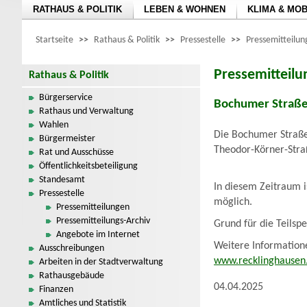
RATHAUS & POLITIK
LEBEN & WOHNEN
KLIMA & MOB
Startseite
>>
Rathaus & Politik
>>
Pressestelle
>>
Pressemitteilu
Pressemitteil
Rathaus & Politik
Bürgerservice
Bochumer Straße 
Rathaus und Verwaltung
Wahlen
Die Bochumer Straße 
Bürgermeister
Theodor-Körner-Straß
Rat und Ausschüsse
Öffentlichkeitsbeteiligung
Standesamt
In diesem Zeitraum i
Pressestelle
möglich.
Pressemitteilungen
Pressemitteilungs-Archiv
Grund für die Teilsp
Angebote im Internet
Weitere Informatione
Ausschreibungen
www.recklinghausen.
Arbeiten in der Stadtverwaltung
Rathausgebäude
04.04.2025
Finanzen
Amtliches und Statistik