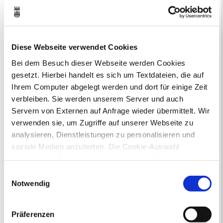
1
2
3
4
5
6
7
8
9
10
11
12
13
14
15
16
17
18
19
20
21
22
23
24
25
26
27
28
29
30
Diese Webseite verwendet Cookies
31
Bei dem Besuch dieser Webseite werden Cookies
Veranstaltungskategorie
gesetzt. Hierbei handelt es sich um Textdateien, die auf
Ihrem Computer abgelegt werden und dort für einige Zeit
Zur Veranstaltungssuche
verbleiben. Sie werden unserem Server und auch
Servern von Externen auf Anfrage wieder übermittelt. Wir
verwenden sie, um Zugriffe auf unserer Webseite zu
Bürgerbeteiligung
analysieren, Dienstleistungen zu personalisieren und
Online-Beteiligungsportal der
soziale Medien anzubieten. Die Cookie-Auswahl
Stadtverwaltung
„Notwendige Cookies“ ist voreingestellt. Darüber hinaus
gibt es Cookies und Dienstleister, die Daten in
Einwilligungsauswahl
Bauleitplanung: Für Bürger*innen gibt
Drittländern (USA) mit unzureichendem
Notwendig
es Möglichkeiten, sich an
Datenschutzniveau verarbeiten. Es besteht die Gefahr,
Bebauungsplänen und Änderungen zum
dass diese zu Kontroll- und Überwachungszwecken von
Flächennutzungsplan zu beteiligen.
Präferenzen
anderen missbraucht werden, ohne dass Sie sich mit