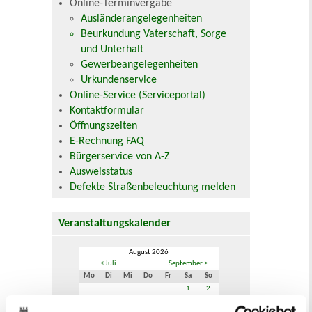
Online-Terminvergabe
Ausländerangelegenheiten
Beurkundung Vaterschaft, Sorge
und Unterhalt
Gewerbeangelegenheiten
Urkundenservice
Online-Service (Serviceportal)
Kontaktformular
Öffnungszeiten
E-Rechnung FAQ
Bürgerservice von A-Z
Ausweisstatus
Defekte Straßenbeleuchtung melden
Veranstaltungskalender
August 2026
< Juli
September >
Mo
Di
Mi
Do
Fr
Sa
So
1
2
3
4
5
6
7
8
9