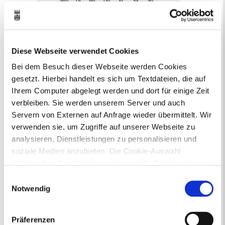
Mo
Di
Mi
Do
Fr
Sa
So
1
2
3
4
5
6
7
8
9
10
11
12
13
14
15
16
17
18
19
20
21
22
23
24
25
26
27
28
29
30
Diese Webseite verwendet Cookies
31
Bei dem Besuch dieser Webseite werden Cookies
Veranstaltungskategorie
gesetzt. Hierbei handelt es sich um Textdateien, die auf
Ihrem Computer abgelegt werden und dort für einige Zeit
verbleiben. Sie werden unserem Server und auch
Zur Veranstaltungssuche
Servern von Externen auf Anfrage wieder übermittelt. Wir
verwenden sie, um Zugriffe auf unserer Webseite zu
Bürgerbeteiligung
analysieren, Dienstleistungen zu personalisieren und
soziale Medien anzubieten. Die Cookie-Auswahl
Online-Beteiligungsportal der
Stadtverwaltung
„Notwendige Cookies“ ist voreingestellt. Darüber hinaus
gibt es Cookies und Dienstleister, die Daten in
Einwilligungsauswahl
Bauleitplanung: Für Bürger*innen gibt
Drittländern (USA) mit unzureichendem
Notwendig
es Möglichkeiten, sich an
Datenschutzniveau verarbeiten. Es besteht die Gefahr,
Bebauungsplänen und Änderungen zum
dass diese zu Kontroll- und Überwachungszwecken von
Flächennutzungsplan zu beteiligen.
Präferenzen
anderen missbraucht werden, ohne dass Sie sich mit