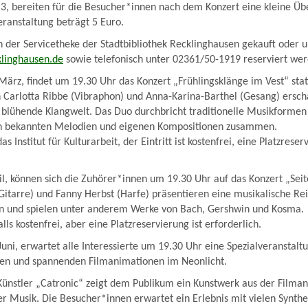
3, bereiten für die Besucher*innen nach dem Konzert eine kleine Üb
Veranstaltung beträgt 5 Euro.
n der Servicetheke der Stadtbibliothek Recklinghausen gekauft oder u
klinghausen.de
sowie telefonisch unter 02361/50-1919 reserviert we
ärz, findet um 19.30 Uhr das Konzert „Frühlingsklänge im Vest“ stat
 Carlotta Ribbe (Vibraphon) und Anna-Karina-Barthel (Gesang) ersch
lühende Klangwelt. Das Duo durchbricht traditionelle Musikformen u
n bekannten Melodien und eigenen Kompositionen zusammen.
as Institut für Kulturarbeit, der Eintritt ist kostenfrei, eine Platzreser
l, können sich die Zuhörer*innen um 19.30 Uhr auf das Konzert „Seit
Gitarre) und Fanny Herbst (Harfe) präsentieren eine musikalische Rei
n und spielen unter anderem Werke von Bach, Gershwin und Kosma.
alls kostenfrei, aber eine Platzreservierung ist erforderlich.
uni, erwartet alle Interessierte um 19.30 Uhr eine Spezialveranstalt
gen und spannenden Filmanimationen im Neonlicht.
Künstler „Catronic“ zeigt dem Publikum ein Kunstwerk aus der Filma
er Musik. Die Besucher*innen erwartet ein Erlebnis mit vielen Synth