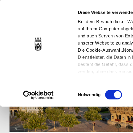
Diese Webseite verwende
Bei dem Besuch dieser Web
auf Ihrem Computer abgele
und auch Servern von Exte
unserer Webseite zu analy
Die Cookie-Auswahl „Notwe
Dienstleister, die Daten 
besteht die Gefahr, dass
werden, ohne dass Sie sic
Cookies genau gesetzt wer
Sie dies verhindern können
Einwilligungsauswahl
Datenschutzerklärung
en
Notwendig
jederzeit mit Wirkung für 