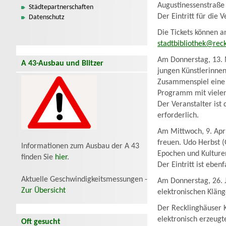
Augustinessenstraße 
Städtepartnerschaften
Der Eintritt für die 
Datenschutz
Die Tickets können a
stadtbibliothek@rec
Am Donnerstag, 13. M
A 43-Ausbau und Blitzer
jungen Künstlerinnen
Zusammenspiel eine b
Programm mit viele
Der Veranstalter ist d
erforderlich.
Am Mittwoch, 9. Apri
freuen. Udo Herbst (
Informationen zum Ausbau der A 43
Epochen und Kulture
finden Sie
hier
.
Der Eintritt ist ebenf
Aktuelle Geschwindigkeitsmessungen -
Am Donnerstag, 26. J
Zur Übersicht
elektronischen Klän
Der Recklinghäuser 
elektronisch erzeugt
Oft gesucht