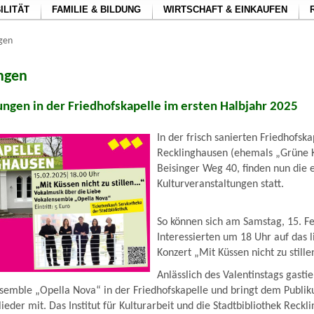
ILITÄT
FAMILIE & BILDUNG
WIRTSCHAFT & EINKAUFEN
ngen
ungen
ungen in der Friedhofskapelle im ersten Halbjahr 2025
In der frisch sanierten Friedhofska
Recklinghausen (ehemals „Grüne K
Beisinger Weg 40, finden nun die 
Kulturveranstaltungen statt.
So können sich am Samstag, 15. Fe
Interessierten um 18 Uhr auf das l
Konzert „Mit Küssen nicht zu still
Anlässlich des Valentinstags gastie
emble „Opella Nova“ in der Friedhofskapelle und bringt dem Publik
ieder mit. Das Institut für Kulturarbeit und die Stadtbibliothek Reckl