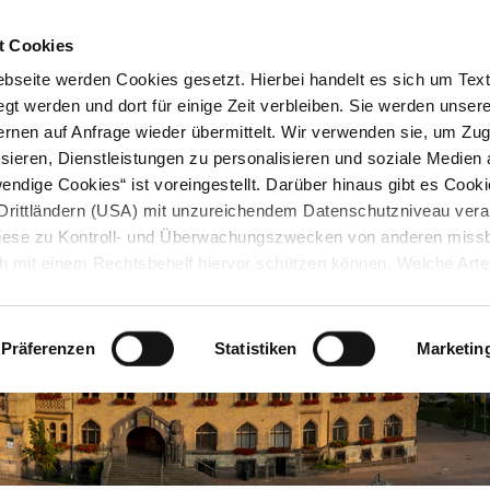
STARTSEITE
KONTAKT
STADTPLAN
PRESSE
KARRIERE
ÜBERSICH
t Cookies
seite werden Cookies gesetzt. Hierbei handelt es sich um Textd
gt werden und dort für einige Zeit verbleiben. Sie werden unse
rnen auf Anfrage wieder übermittelt. Wir verwenden sie, um Zugr
sieren, Dienstleistungen zu personalisieren und soziale Medien 
ndige Cookies“ ist voreingestellt. Darüber hinaus gibt es Cook
in Drittländern (USA) mit unzureichendem Datenschutzniveau vera
 diese zu Kontroll- und Überwachungszwecken von anderen miss
h mit einem Rechtsbehelf hiervor schützen können. Welche Art
den, wie lang sie gespeichert werden, von wem sie gesetzt wu
, können Sie unter „Details anzeigen“ erfahren oder der
tnehmen. Die von Ihnen getroffene Auswahl der gewünschten C
Präferenzen
Statistiken
Marketin
die Zukunft angepasst oder
widerrufen
werden.