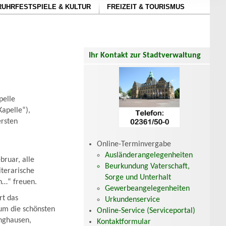
RUHRFESTSPIELE & KULTUR
FREIZEIT & TOURISMUS
Ihr Kontakt zur Stadtverwaltung
pelle
apelle“),
ersten
Online-Terminvergabe
Ausländerangelegenheiten
bruar, alle
Beurkundung Vaterschaft,
iterarische
Sorge und Unterhalt
en…“ freuen.
Gewerbeangelegenheiten
rt das
Urkundenservice
um die schönsten
Online-Service (Serviceportal)
inghausen,
Kontaktformular