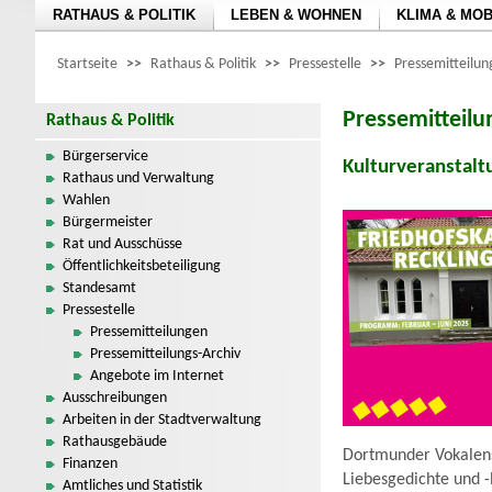
RATHAUS & POLITIK
LEBEN & WOHNEN
KLIMA & MOB
Startseite
>>
Rathaus & Politik
>>
Pressestelle
>>
Pressemitteilu
Pressemitteil
Rathaus & Politik
Bürgerservice
Kulturveranstalt
Rathaus und Verwaltung
Wahlen
Bürgermeister
Rat und Ausschüsse
Öffentlichkeitsbeteiligung
Standesamt
Pressestelle
Pressemitteilungen
Pressemitteilungs-Archiv
Angebote im Internet
Ausschreibungen
Arbeiten in der Stadtverwaltung
Rathausgebäude
Dortmunder Vokalens
Finanzen
Liebesgedichte und -l
Amtliches und Statistik