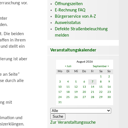
erraschung vor.
Öffnungszeiten
E-Rechnung FAQ
Bürgerservice von A-Z
nter
Ausweisstatus
rden.
Defekte Straßenbeleuchtung
t. Die beiden
melden
affen in ihrem
nd stellt ein
Veranstaltungskalender
vierung ist aber
August 2026
< Juli
September >
Mo
Di
Mi
Do
Fr
Sa
So
e an Seite“
1
2
se durch alle
3
4
5
6
7
8
9
10
11
12
13
14
15
16
17
18
19
20
21
22
23
24
25
26
27
28
29
30
ung mit
31
nimation und
Zur Veranstaltungssuche
esizerklängen.