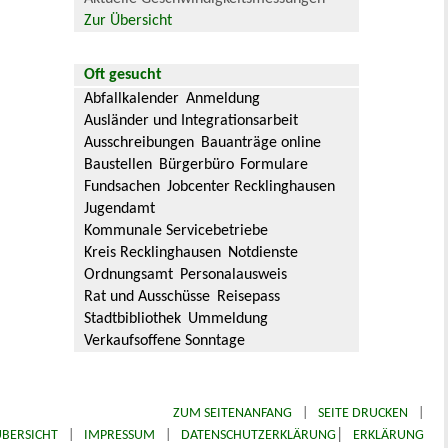
Zur Übersicht
Oft gesucht
Abfallkalender
Anmeldung
Ausländer und Integrationsarbeit
Ausschreibungen
Bauanträge online
Baustellen
Bürgerbüro
Formulare
Fundsachen
Jobcenter Recklinghausen
Jugendamt
Kommunale Servicebetriebe
Kreis Recklinghausen
Notdienste
Ordnungsamt
Personalausweis
Rat und Ausschüsse
Reisepass
Stadtbibliothek
Ummeldung
Verkaufsoffene Sonntage
ZUM SEITENANFANG
|
SEITE DRUCKEN
|
|
BERSICHT
|
IMPRESSUM
|
DATENSCHUTZERKLÄRUNG
ERKLÄRUNG