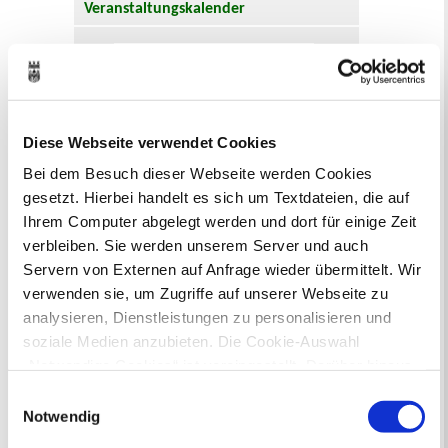
Veranstaltungskalender
August 2026
< Juli
September >
Mo
Di
Mi
Do
Fr
Sa
So
1
2
3
4
5
6
7
8
9
10
11
12
13
14
15
16
Diese Webseite verwendet Cookies
17
18
19
20
21
22
23
Bei dem Besuch dieser Webseite werden Cookies
24
25
26
27
28
29
30
31
gesetzt. Hierbei handelt es sich um Textdateien, die auf
Ihrem Computer abgelegt werden und dort für einige Zeit
Veranstaltungskategorie
verbleiben. Sie werden unserem Server und auch
Servern von Externen auf Anfrage wieder übermittelt. Wir
Zur Veranstaltungssuche
verwenden sie, um Zugriffe auf unserer Webseite zu
analysieren, Dienstleistungen zu personalisieren und
soziale Medien anzubieten. Die Cookie-Auswahl
Bürgerbeteiligung
„Notwendige Cookies“ ist voreingestellt. Darüber hinaus
Online-Beteiligungsportal der
gibt es Cookies und Dienstleister, die Daten in
Einwilligungsauswahl
Stadtverwaltung
Drittländern (USA) mit unzureichendem
Notwendig
Datenschutzniveau verarbeiten. Es besteht die Gefahr,