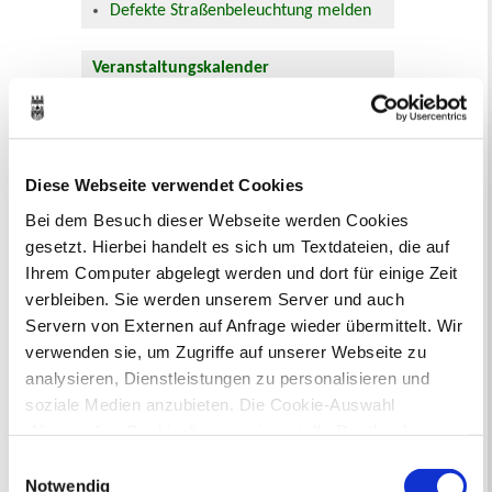
Defekte Straßenbeleuchtung melden
Veranstaltungskalender
August 2026
< Juli
September >
Mo
Di
Mi
Do
Fr
Sa
So
1
2
Diese Webseite verwendet Cookies
3
4
5
6
7
8
9
10
11
12
13
14
15
16
Bei dem Besuch dieser Webseite werden Cookies
17
18
19
20
21
22
23
gesetzt. Hierbei handelt es sich um Textdateien, die auf
24
25
26
27
28
29
30
Ihrem Computer abgelegt werden und dort für einige Zeit
31
verbleiben. Sie werden unserem Server und auch
Veranstaltungskategorie
Servern von Externen auf Anfrage wieder übermittelt. Wir
verwenden sie, um Zugriffe auf unserer Webseite zu
Zur Veranstaltungssuche
analysieren, Dienstleistungen zu personalisieren und
soziale Medien anzubieten. Die Cookie-Auswahl
„Notwendige Cookies“ ist voreingestellt. Darüber hinaus
Bürgerbeteiligung
gibt es Cookies und Dienstleister, die Daten in
Einwilligungsauswahl
Online-Beteiligungsportal der
Drittländern (USA) mit unzureichendem
Notwendig