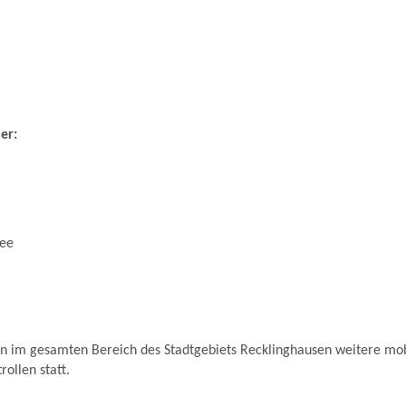
er:
lee
en im gesamten Bereich des Stadtgebiets Recklinghausen weitere mo
ollen statt.