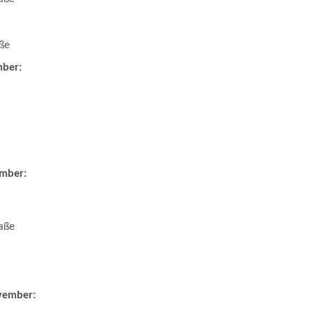
ße
mber:
ember:
aße
vember: