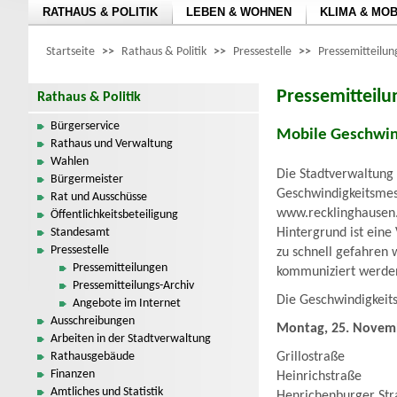
RATHAUS & POLITIK
LEBEN & WOHNEN
KLIMA & MOB
Startseite
>>
Rathaus & Politik
>>
Pressestelle
>>
Pressemitteilu
Pressemitteil
Rathaus & Politik
Bürgerservice
Mobile Geschwin
Rathaus und Verwaltung
Wahlen
Die Stadtverwaltung
Bürgermeister
Geschwindigkeitsmes
Rat und Ausschüsse
www.recklinghausen
Öffentlichkeitsbeteiligung
Standesamt
Hintergrund ist eine
Pressestelle
zu schnell gefahren 
Pressemitteilungen
kommuniziert werde
Pressemitteilungs-Archiv
Die Geschwindigkeit
Angebote im Internet
Ausschreibungen
Montag, 25. Novem
Arbeiten in der Stadtverwaltung
Rathausgebäude
Grillostraße
Finanzen
Heinrichstraße
Amtliches und Statistik
Henrichenburger Str