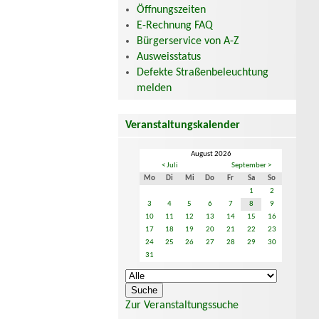
Öffnungszeiten
E-Rechnung FAQ
Bürgerservice von A-Z
Ausweisstatus
Defekte Straßenbeleuchtung
melden
Veranstaltungskalender
August 2026
< Juli
September >
Mo
Di
Mi
Do
Fr
Sa
So
1
2
3
4
5
6
7
8
9
10
11
12
13
14
15
16
17
18
19
20
21
22
23
24
25
26
27
28
29
30
31
Zur Veranstaltungssuche