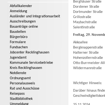
Berghäuser Straße
Abfallkalender
Dorstener Straße
Anmeldung
Dortmunder Straße
Ausländer und Integrationsarbeit
Grillostraße
Ausschreibungen
Maybachstraße
Bauanträge online
Salentinstraße
Baustellen
Freitag, 29. Novemb
Bürgerbüro
Formulare
Akkoallee
Fundsachen
Bergknappenstraße
Jobcenter Recklinghausen
Halterner Straße
Jugendamt
Hohenzollernstraße
Kommunale Servicebetriebe
Otto-Burrmeister-Al
Kreis Recklinghausen
Wildermannstraße
Notdienste
Ordnungsamt
Wichtiger Hinweis:
Personalausweis
Rat und Ausschüsse
Darüber hinaus find
Reisepass
Geschwindigkeitskontr
Stadtbibliothek
Ummeldung
25.11.2024