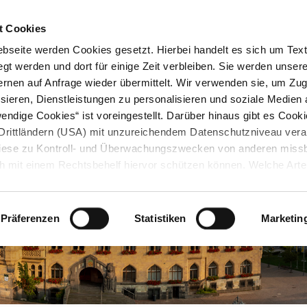
STARTSEITE
KONTAKT
STADTPLAN
PRESSE
KARRIERE
ÜBERSICH
t Cookies
seite werden Cookies gesetzt. Hierbei handelt es sich um Textd
gt werden und dort für einige Zeit verbleiben. Sie werden unse
rnen auf Anfrage wieder übermittelt. Wir verwenden sie, um Zugr
sieren, Dienstleistungen zu personalisieren und soziale Medien 
ndige Cookies“ ist voreingestellt. Darüber hinaus gibt es Cook
in Drittländern (USA) mit unzureichendem Datenschutzniveau vera
 diese zu Kontroll- und Überwachungszwecken von anderen miss
h mit einem Rechtsbehelf hiervor schützen können. Welche Art
den, wie lang sie gespeichert werden, von wem sie gesetzt wu
, können Sie unter „Details anzeigen“ erfahren oder der
tnehmen. Die von Ihnen getroffene Auswahl der gewünschten C
Präferenzen
Statistiken
Marketin
die Zukunft angepasst oder
widerrufen
werden.