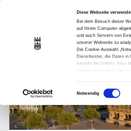
Diese Webseite verwende
Bei dem Besuch dieser Web
auf Ihrem Computer abgele
und auch Servern von Exte
unserer Webseite zu analy
Die Cookie-Auswahl „Notwe
Dienstleister, die Daten 
besteht die Gefahr, dass
werden, ohne dass Sie sic
Cookies genau gesetzt wer
Sie dies verhindern können
Einwilligungsauswahl
Datenschutzerklärung
en
Notwendig
jederzeit mit Wirkung für 