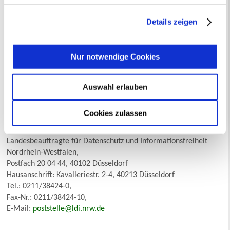
betroffene Person eingewilligt hat (§ 44 Absatz 3 Satz 1 BMG i.
getroffene Auswahl der gewünschten Cookies kann
V. m. Artikel 6 Absatz 1 lit. a DS-GVO). Die Einwilligung kann
jederzeit mit Wirkung für die Zukunft angepasst oder
Details zeigen
nach Artikel 7 Absatz 3 DS-GVO jederzeit gegenüber der Stelle
widerrufen
werden.
widerrufen werden, gegenüber der die Einwilligung zuvor
erteilt wurde.
Nur notwendige Cookies
Beschwerderecht
Jede betroffene Person hat das Recht auf Beschwerde bei der
Auswahl erlauben
Aufsichtsbehörde, wenn sie der Ansicht ist, dass ihre
personenbezogenen Daten rechtswidrig verarbeitet werden.
Cookies zulassen
Kontaktdaten der Aufsichtsbehörde
Landesbeauftragte für Datenschutz und Informationsfreiheit
Nordrhein-Westfalen,
Postfach 20 04 44, 40102 Düsseldorf
Hausanschrift: Kavalleriestr. 2-4, 40213 Düsseldorf
Tel.: 0211/38424-0,
Fax-Nr.: 0211/38424-10,
E-Mail:
poststelle@ldi.nrw.de