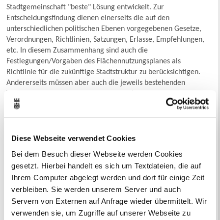
Stadtgemeinschaft "beste" Lösung entwickelt. Zur
Entscheidungsfindung dienen einerseits die auf den
unterschiedlichen politischen Ebenen vorgegebenen Gesetze,
Verordnungen, Richtlinien, Satzungen, Erlasse, Empfehlungen,
etc. In diesem Zusammenhang sind auch die
Festlegungen/Vorgaben des Flächennutzungsplanes als
Richtlinie für die zukünftige Stadtstruktur zu berücksichtigen.
Andererseits müssen aber auch die jeweils bestehenden
Verhältnisse und Rahmenbedingungen (wie z.B. bauliche,
historische, klimatische, ökologische, topografische, technische,
etc. Gegebenheiten) in der Planung berücksichtigt werden.
Diese Webseite verwendet Cookies
Kontaktformular
Bei dem Besuch dieser Webseite werden Cookies
Nachricht senden an Abteilung Städtebauliche Planung
gesetzt. Hierbei handelt es sich um Textdateien, die auf
Dienstleistungen
Ihrem Computer abgelegt werden und dort für einige Zeit
verbleiben. Sie werden unserem Server und auch
Bebauungsplan, vorhabenbezogen
Servern von Externen auf Anfrage wieder übermittelt. Wir
Bebauungsplan - Auskunft
Gestaltungssatzung
verwenden sie, um Zugriffe auf unserer Webseite zu