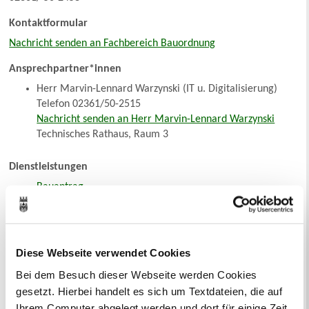
Kontaktformular
Nachricht senden an Fachbereich Bauordnung
Ansprechpartner*innen
Herr Marvin-Lennard Warzynski (IT u. Digitalisierung)
Telefon 02361/50-2515
Nachricht senden an Herr Marvin-Lennard Warzynski
Technisches Rathaus, Raum 3
Dienstleistungen
Bauantrag
Bauberatung
Baugenehmigung
Baulast / Baulastenauskünfte
Baulicher Brandschutz
Diese Webseite verwendet Cookies
Bauvoranfrage
Bei dem Besuch dieser Webseite werden Cookies
Denkmalschutz/Untere Denkmalbehörde
gesetzt. Hierbei handelt es sich um Textdateien, die auf
Einfaches Baugenehmigungsverfahren - Antrag auf
Ihrem Computer abgelegt werden und dort für einige Zeit
Vorbescheid, Referenzgebäude