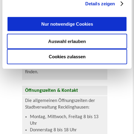
jederzeit mit Wirkung für die Zukunft angepasst oder
Details zeigen
Die Stadtverwaltung Recklinghausen ist
widerrufen
werden.
in vier Dezernate unterteilt. In jedem
Dezernat sind unterschiedliche
Nur notwendige Cookies
Fachbereiche angesiedelt, denen
bestimmte fachliche Aufgaben
zugeordnet sind. Jeder Fachbereich
Auswahl erlauben
unterteilt sich dann noch einmal in
verschiedene Abteilungen und
Cookies zulassen
Sachgebiete, die Sie in der
nebenstehenden Verwaltungsübersicht
finden.
Öffnungszeiten & Kontakt
Die allgemeinen Öffnungszeiten der
Stadtverwaltung Recklinghausen:
Montag, Mittwoch, Freitag 8 bis 13
Uhr
Donnerstag 8 bis 18 Uhr