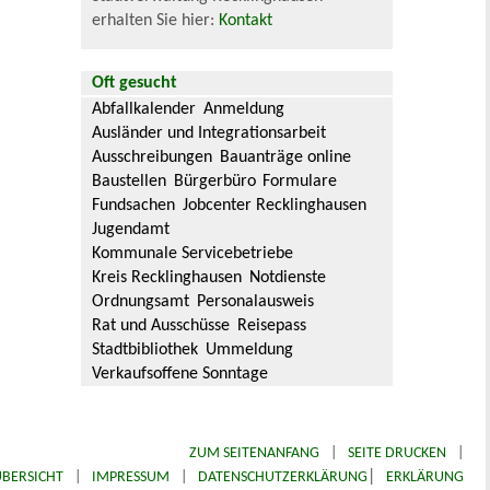
erhalten Sie hier:
Kontakt
Oft gesucht
Abfallkalender
Anmeldung
Ausländer und Integrationsarbeit
Ausschreibungen
Bauanträge online
Baustellen
Bürgerbüro
Formulare
Fundsachen
Jobcenter Recklinghausen
Jugendamt
Kommunale Servicebetriebe
Kreis Recklinghausen
Notdienste
Ordnungsamt
Personalausweis
Rat und Ausschüsse
Reisepass
Stadtbibliothek
Ummeldung
Verkaufsoffene Sonntage
ZUM SEITENANFANG
|
SEITE DRUCKEN
|
|
BERSICHT
|
IMPRESSUM
|
DATENSCHUTZERKLÄRUNG
ERKLÄRUNG