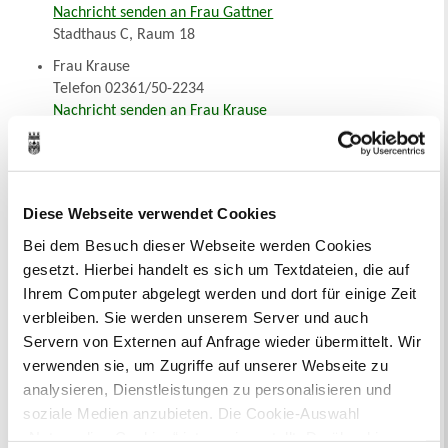
Nachricht senden an Frau Gattner
Stadthaus C, Raum 18
Frau Krause
Telefon 02361/50-2234
Nachricht senden an Frau Krause
Stadthaus C, Raum 19
Herr Wessel
Telefon 02361/50-2264
Nachricht senden an Herr Wessel
Diese Webseite verwendet Cookies
Stadthaus C, Raum 20 a
Bei dem Besuch dieser Webseite werden Cookies
Frau Neiden
gesetzt. Hierbei handelt es sich um Textdateien, die auf
Telefon 02361/50-2147
Ihrem Computer abgelegt werden und dort für einige Zeit
Nachricht senden an Frau Neiden
verbleiben. Sie werden unserem Server und auch
Stadthaus C, Raum 18
Servern von Externen auf Anfrage wieder übermittelt. Wir
verwenden sie, um Zugriffe auf unserer Webseite zu
analysieren, Dienstleistungen zu personalisieren und
Sie suchen...
soziale Medien anzubieten. Die Cookie-Auswahl
„Notwendige Cookies“ ist voreingestellt. Darüber hinaus
A
Ä
B
C
D
E
F
G
H
I
J
K
L
M
N
O
Ö
P