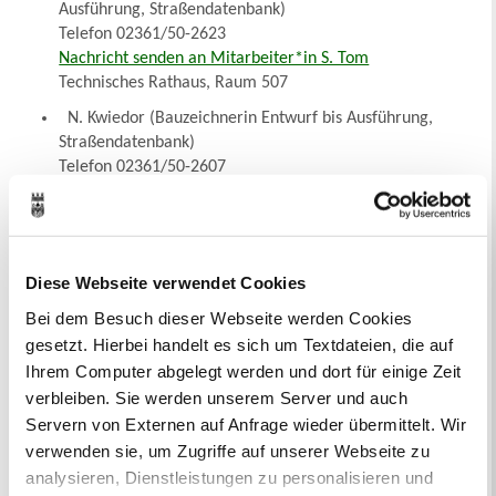
Ausführung, Straßendatenbank)
Telefon 02361/50-2623
Nachricht senden an Mitarbeiter*in S. Tom
Technisches Rathaus, Raum 507
N. Kwiedor (Bauzeichnerin Entwurf bis Ausführung,
Straßendatenbank)
Telefon 02361/50-2607
Nachricht senden an Mitarbeiter*in N. Kwiedor
Technisches Rathaus, Raum 506
J. Revering (Straßenplanung von Entwurf bis
Ausführung)
Diese Webseite verwendet Cookies
Telefon 02361/50-2687
Bei dem Besuch dieser Webseite werden Cookies
Nachricht senden an Mitarbeiter*in J. Revering
gesetzt. Hierbei handelt es sich um Textdateien, die auf
Technisches Rathaus, Raum 507
Ihrem Computer abgelegt werden und dort für einige Zeit
J. Szurman (Auszubildender)
verbleiben. Sie werden unserem Server und auch
Telefon 02361/50-2615
Servern von Externen auf Anfrage wieder übermittelt. Wir
Nachricht senden an Mitarbeiter*in J. Szurman
verwenden sie, um Zugriffe auf unserer Webseite zu
Technisches Rathaus, Raum 505
analysieren, Dienstleistungen zu personalisieren und