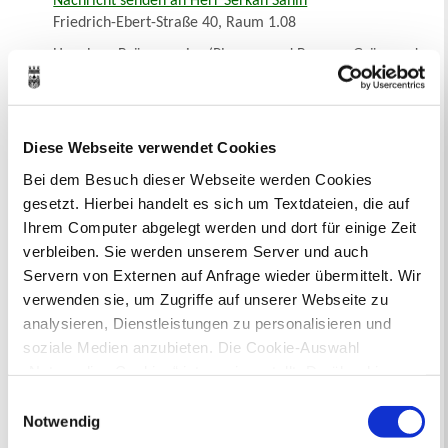
Nachricht senden an Herr Serkan Sahin
Friedrich-Ebert-Straße 40, Raum 1.08
Herr Lars Brüggemeier (Planung und Bau von Grün- und
Freiflächen)
Telefon 02361/50-2646
Nachricht senden an Herr Lars Brüggemeier
Friedrich-Ebert-Straße 40, Raum 1.08
Diese Webseite verwendet Cookies
Frau Corinna Böcker (Planung und Bau von Grün- und
Bei dem Besuch dieser Webseite werden Cookies
Freiflächen)
gesetzt. Hierbei handelt es sich um Textdateien, die auf
Telefon 02361/50-2829
Ihrem Computer abgelegt werden und dort für einige Zeit
Nachricht senden an Frau Corinna Böcker
verbleiben. Sie werden unserem Server und auch
Friedrich-Ebert-Straße 40, Raum 1.06
Servern von Externen auf Anfrage wieder übermittelt. Wir
N. N. (Planung und Bau von Grün- und Freiflächen)
verwenden sie, um Zugriffe auf unserer Webseite zu
Telefon 02361/50-2789
analysieren, Dienstleistungen zu personalisieren und
Nachricht senden an Mitarbeiter*in N. N.
soziale Medien anzubieten. Die Cookie-Auswahl
ZBH, Raum 1029
„Notwendige Cookies“ ist voreingestellt. Darüber hinaus
Herr Markus Choyka (Baumschutz)
gibt es Cookies und Dienstleister, die Daten in
Einwilligungsauswahl
Telefon 02361/50-1975
Drittländern (USA) mit unzureichendem
Notwendig
Nachricht senden an Herr Markus Choyka
Datenschutzniveau verarbeiten. Es besteht die Gefahr,