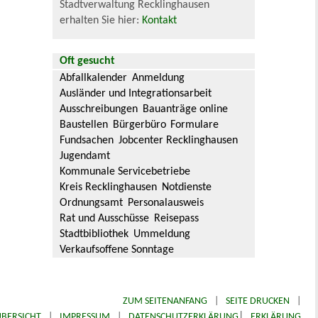
Stadtverwaltung Recklinghausen
erhalten Sie hier:
Kontakt
Oft gesucht
Abfallkalender
Anmeldung
Ausländer und Integrationsarbeit
Ausschreibungen
Bauanträge online
Baustellen
Bürgerbüro
Formulare
Fundsachen
Jobcenter Recklinghausen
Jugendamt
Kommunale Servicebetriebe
Kreis Recklinghausen
Notdienste
Ordnungsamt
Personalausweis
Rat und Ausschüsse
Reisepass
Stadtbibliothek
Ummeldung
Verkaufsoffene Sonntage
ZUM SEITENANFANG
|
SEITE DRUCKEN
|
|
BERSICHT
|
IMPRESSUM
|
DATENSCHUTZERKLÄRUNG
ERKLÄRUNG