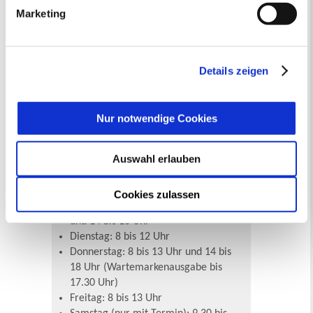
Marketing
„Details anzeigen“ erfahren oder der
Öffnungszeiten & Kontakt
Datenschutzerklärung
entnehmen. Die von Ihnen
Die allgemeinen Öffnungszeiten der
getroffene Auswahl der gewünschten Cookies kann
Stadtverwaltung Recklinghausen:
jederzeit mit Wirkung für die Zukunft angepasst oder
Details zeigen
widerrufen
werden.
Montag, Mittwoch, Freitag 8 bis 13
Uhr
Donnerstag 8 bis 18 Uhr
Nur notwendige Cookies
Dienstag: Nach Vereinbarung
Auswahl erlauben
Das Bürgerbüro im Stadthaus A hat
geöffnet:
Cookies zulassen
Montag und Mittwoch: 8 bis 13 Uhr
und 14 bis 16 Uhr
Dienstag: 8 bis 12 Uhr
Donnerstag: 8 bis 13 Uhr und 14 bis
18 Uhr (Wartemarkenausgabe bis
17.30 Uhr)
Freitag: 8 bis 13 Uhr