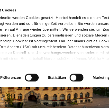
STARTSEITE
KONTAKT
STADTPLAN
PRESSE
KARRIERE
ÜBERSICH
t Cookies
seite werden Cookies gesetzt. Hierbei handelt es sich um Textd
gt werden und dort für einige Zeit verbleiben. Sie werden unse
rnen auf Anfrage wieder übermittelt. Wir verwenden sie, um Zugr
sieren, Dienstleistungen zu personalisieren und soziale Medien 
ndige Cookies“ ist voreingestellt. Darüber hinaus gibt es Cook
in Drittländern (USA) mit unzureichendem Datenschutzniveau vera
 diese zu Kontroll- und Überwachungszwecken von anderen miss
h mit einem Rechtsbehelf hiervor schützen können. Welche Art
den, wie lang sie gespeichert werden, von wem sie gesetzt wu
, können Sie unter „Details anzeigen“ erfahren oder der
tnehmen. Die von Ihnen getroffene Auswahl der gewünschten C
Präferenzen
Statistiken
Marketin
die Zukunft angepasst oder
widerrufen
werden.