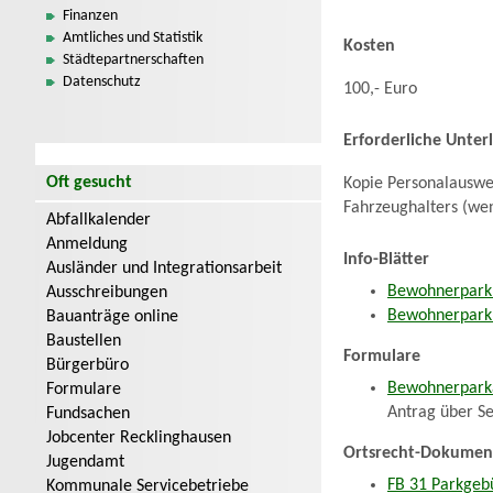
Finanzen
Amtliches und Statistik
Kosten
Städtepartnerschaften
Datenschutz
100,- Euro
Erforderliche Unter
Oft gesucht
Kopie Personalauswei
Fahrzeughalters (wenn
Abfallkalender
Anmeldung
Info-Blätter
Ausländer und Integrationsarbeit
Bewohnerparkb
Ausschreibungen
Bewohnerparkb
Bauanträge online
Baustellen
Formulare
Bürgerbüro
Bewohnerparka
Formulare
Antrag über Se
Fundsachen
Jobcenter Recklinghausen
Ortsrecht-Dokumen
Jugendamt
FB 31 Parkge
Kommunale Servicebetriebe