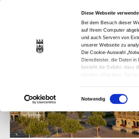
Diese Webseite verwende
Bei dem Besuch dieser Web
auf Ihrem Computer abgele
und auch Servern von Exte
unserer Webseite zu analy
Die Cookie-Auswahl „Notwe
Dienstleister, die Daten 
besteht die Gefahr, dass
werden, ohne dass Sie sic
Cookies genau gesetzt wer
Sie dies verhindern können
Einwilligungsauswahl
Datenschutzerklärung
en
Notwendig
jederzeit mit Wirkung für 