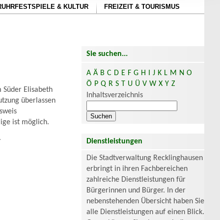
RUHRFESTSPIELE & KULTUR
FREIZEIT & TOURISMUS
Sie suchen...
A
Ä
B
C
D
E
F
G
H
I
J
K
L
M
N
O
Ö
P
Q
R
S
T
U
Ü
V
W
X
Y
Z
 Süder Elisabeth
Inhaltsverzeichnis
utzung überlassen
sweis
ge ist möglich.
.
Dienstleistungen
Die Stadtverwaltung Recklinghausen
erbringt in ihren Fachbereichen
zahlreiche Dienstleistungen für
Bürgerinnen und Bürger. In der
nebenstehenden Übersicht haben Sie
alle Dienstleistungen auf einen Blick.