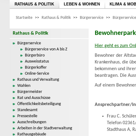
RATHAUS & POLITIK
LEBEN & WOHNEN
KLIMA & MOB
Startseite
>>
Rathaus & Politik
>>
Bürgerservice
>>
Bürgerservice
Bewohnerpark
Rathaus & Politik
Bürgerservice
Hier geht es zum Onl
Bürgerservice von A bis Z
Bürgerbüro
Bewohner der Altsta
Ausweisstatus
Krankenhaus, die übe
Bürgerkoffer
bekommen und ihren
Online-Service
beantragen. Die Aus
Rathaus und Verwaltung
Auf einem Bewohner
Wahlen
Bürgermeister
Rat und Ausschüsse
Öffentlichkeitsbeteiligung
Ansprechpartner/i
Standesamt
Pressestelle
Frau C. Schüle
Ausschreibungen
Telefon 02361
Arbeiten in der Stadtverwaltung
Stadthaus A, 
Rathausgebäude