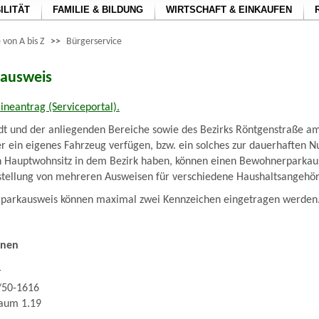
ILITÄT
FAMILIE & BILDUNG
WIRTSCHAFT & EINKAUFEN
 von A bis Z
>>
Bürgerservice
ausweis
ineantrag (Serviceportal).
dt und der anliegenden Bereiche sowie des Bezirks Röntgenstraße am
r ein eigenes Fahrzeug verfügen, bzw. ein solches zur dauerhaften N
 Hauptwohnsitz in dem Bezirk haben, können einen Bewohnerparkau
stellung von mehreren Ausweisen für verschiedene Haushaltsangehöri
parkausweis können maximal zwei Kennzeichen eingetragen werden
nnen
r
/50-1616
Raum 1.19