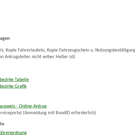
lagen
s, Kopie Fahrerlaubnis, Kopie Fahrzeugschein u. Nutzungsbestätigun
 Antragsteller nicht selber Halter ist)
ezirke Tabelle
ezirke Grafik
usweis - Online-Antrag
rviceportal (Anmeldung mit BundID erforderlich)
te
bührenordnung