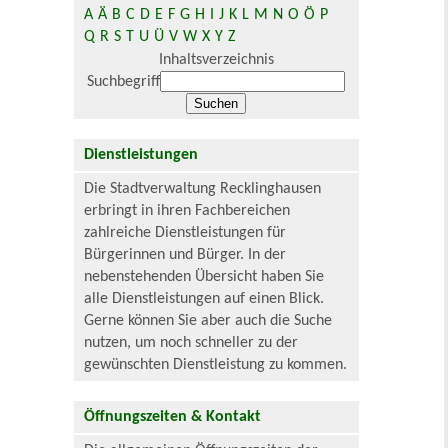
A
Ä
B
C
D
E
F
G
H
I
J
K
L
M
N
O
Ö
P
Q
R
S
T
U
Ü
V
W
X
Y
Z
Inhaltsverzeichnis
Suchbegriff
Dienstleistungen
Die Stadtverwaltung Recklinghausen
erbringt in ihren Fachbereichen
zahlreiche Dienstleistungen für
Bürgerinnen und Bürger. In der
nebenstehenden Übersicht haben Sie
alle Dienstleistungen auf einen Blick.
Gerne können Sie aber auch die Suche
nutzen, um noch schneller zu der
gewünschten Dienstleistung zu kommen.
Öffnungszeiten & Kontakt