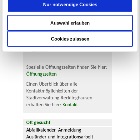
und 14 bis 16 Uhr
Nur notwendige Cookies
Dienstag: 8 bis 12 Uhr
Donnerstag: 8 bis 13 Uhr und 14 bis
Auswahl erlauben
18 Uhr (Wartemarkenausgabe bis
17.30 Uhr)
Freitag: 8 bis 13 Uhr
Cookies zulassen
Samstag (nur mit Termin): 9.30 bis
12.30 Uhr
Spezielle Öffnungszeiten finden Sie hier:
Öffnungszeiten
Einen Überblick über alle
Kontaktmöglichkeiten der
Stadtverwaltung Recklinghausen
erhalten Sie hier:
Kontakt
Oft gesucht
Abfallkalender
Anmeldung
Ausländer und Integrationsarbeit