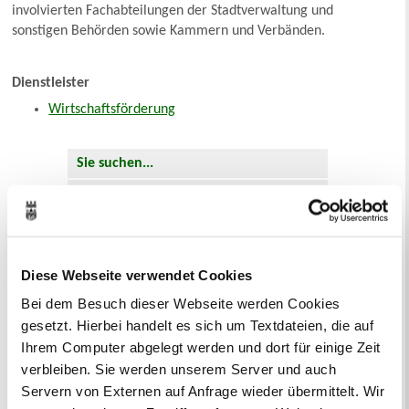
involvierten Fachabteilungen der Stadtverwaltung und
sonstigen Behörden sowie Kammern und Verbänden.
Dienstleister
Wirtschaftsförderung
Sie suchen...
A
Ä
B
C
D
E
F
G
H
I
J
K
L
M
N
O
Ö
P
Q
R
S
T
U
Ü
V
W
X
Y
Z
Inhaltsverzeichnis
Suchbegriff
Diese Webseite verwendet Cookies
Bei dem Besuch dieser Webseite werden Cookies
gesetzt. Hierbei handelt es sich um Textdateien, die auf
Dienstleistungen
Ihrem Computer abgelegt werden und dort für einige Zeit
Die Stadtverwaltung Recklinghausen
verbleiben. Sie werden unserem Server und auch
erbringt in ihren Fachbereichen
Servern von Externen auf Anfrage wieder übermittelt. Wir
zahlreiche Dienstleistungen für