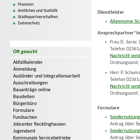
Finanzen
Amtliches und Statistik
Dienstleister
Städtepartnerschaften
Allgemeine Si
Datenschutz
Ansprechpartner*i
Frau D. Sarac 
Telefon 02361
Oft gesucht
Nachricht send
Abfallkalender
Ordnungsamt,
Anmeldung
Herr P. Schum
Ausländer und Integrationsarbeit
Telefon 02361
Ausschreibungen
Nachricht sen
Bauanträge online
Ordnungsamt,
Baustellen
Bürgerbüro
Formulare
Formulare
Sondernutzungs
Fundsachen
Antrag über Se
Jobcenter Recklinghausen
Sondernutzungs
Jugendamt
Antrag über Se
Kommunale Servicebetriebe