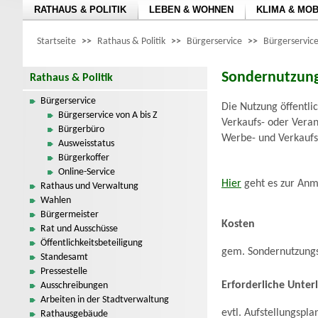
RATHAUS & POLITIK
LEBEN & WOHNEN
KLIMA & MOB
Startseite
>>
Rathaus & Politik
>>
Bürgerservice
>>
Bürgerservice
Sondernutzun
Rathaus & Politik
Bürgerservice
Die Nutzung öffent
Bürgerservice von A bis Z
Verkaufs- oder Vera
Bürgerbüro
Werbe- und Verkaufs
Ausweisstatus
Bürgerkoffer
Online-Service
Hier
geht es zur Anm
Rathaus und Verwaltung
Wahlen
Bürgermeister
Kosten
Rat und Ausschüsse
Öffentlichkeitsbeteiligung
gem. Sondernutzung
Standesamt
Pressestelle
Erforderliche Unter
Ausschreibungen
Arbeiten in der Stadtverwaltung
evtl. Aufstellungspla
Rathausgebäude