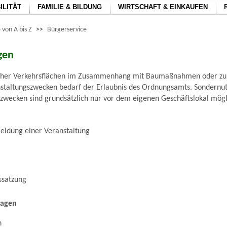
ILITÄT
FAMILIE & BILDUNG
WIRTSCHAFT & EINKAUFEN
 von A bis Z
>>
Bürgerservice
gen
licher Verkehrsflächen im Zusammenhang mit Baumaßnahmen oder zu
nstaltungszwecken bedarf der Erlaubnis des Ordnungsamts. Sondernu
zwecken sind grundsätzlich nur vor dem eigenen Geschäftslokal mögl
eldung einer Veranstaltung
ssatzung
lagen
n