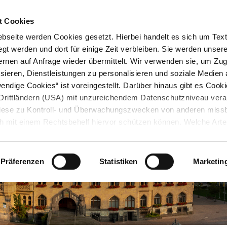
STARTSEITE
KONTAKT
STADTPLAN
PRESSE
KARRIERE
ÜBERSICH
t Cookies
seite werden Cookies gesetzt. Hierbei handelt es sich um Textd
gt werden und dort für einige Zeit verbleiben. Sie werden unse
rnen auf Anfrage wieder übermittelt. Wir verwenden sie, um Zugr
sieren, Dienstleistungen zu personalisieren und soziale Medien 
ndige Cookies“ ist voreingestellt. Darüber hinaus gibt es Cook
in Drittländern (USA) mit unzureichendem Datenschutzniveau vera
 diese zu Kontroll- und Überwachungszwecken von anderen miss
h mit einem Rechtsbehelf hiervor schützen können. Welche Art
den, wie lang sie gespeichert werden, von wem sie gesetzt wu
, können Sie unter „Details anzeigen“ erfahren oder der
tnehmen. Die von Ihnen getroffene Auswahl der gewünschten C
Präferenzen
Statistiken
Marketin
die Zukunft angepasst oder
widerrufen
werden.