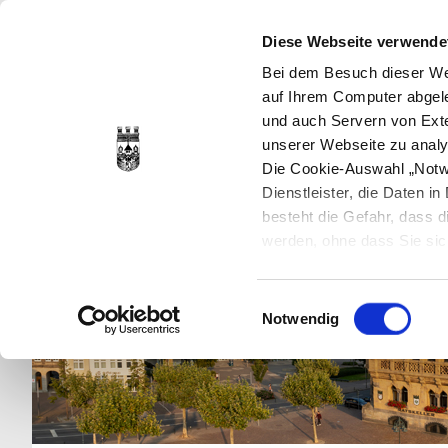
Diese Webseite verwende
Bei dem Besuch dieser Web
auf Ihrem Computer abgele
und auch Servern von Exte
unserer Webseite zu analy
Die Cookie-Auswahl „Notwe
Dienstleister, die Daten 
besteht die Gefahr, dass
werden, ohne dass Sie sic
Cookies genau gesetzt wer
Sie dies verhindern können
Einwilligungsauswahl
Datenschutzerklärung
en
Notwendig
jederzeit mit Wirkung für 