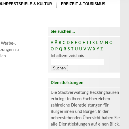
RUHRFESTSPIELE & KULTUR
FREIZEIT & TOURISMUS
Sie suchen...
A
Ä
B
C
D
E
F
G
H
I
J
K
L
M
N
O
 Werbe-,
Ö
P
Q
R
S
T
U
Ü
V
W
X
Y
Z
tzungen zu
Inhaltsverzeichnis
ich.
Dienstleistungen
Die Stadtverwaltung Recklinghausen
erbringt in ihren Fachbereichen
zahlreiche Dienstleistungen für
Bürgerinnen und Bürger. In der
nebenstehenden Übersicht haben Sie
alle Dienstleistungen auf einen Blick.